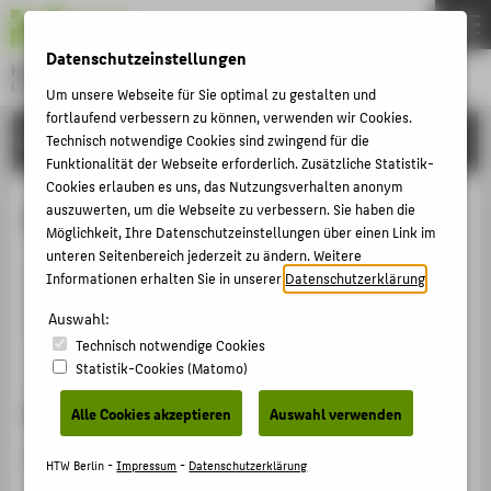
DE
EN
Datenschutzeinstellungen
Hochschule für Technik und Wirtschaft Berlin
University of Applied Sciences
Um unsere Webseite für Sie optimal zu gestalten und
Menu
fortlaufend verbessern zu können, verwenden wir Cookies.
THEMEN
HOCHSCHULE
Technisch notwendige Cookies sind zwingend für die
Funktionalität der Webseite erforderlich. Zusätzliche Statistik-
HOCHSCHULE
Cookies erlauben es uns, das Nutzungsverhalten anonym
CAMPUS
auszuwerten, um die Webseite zu verbessern. Sie haben die
Klaus-Michael Schleinitz
Möglichkeit, Ihre Datenschutzeinstellungen über einen Link im
STUDIUM
unteren Seitenbereich jederzeit zu ändern. Weitere
Informationen erhalten Sie in unserer
Datenschutzerklärung
.
LEHRE
schlein@htw-berlin.de
Auswahl:
FORSCHUNG
Technisch notwendige Cookies
KARRIERE
Statistik-Cookies (Matomo)
INTERNATIONAL
Sprechzeiten
Alle Cookies akzeptieren
Auswahl verwenden
Nach Vereinbarung.
INFORMATIONEN FÜR
HTW Berlin -
Impressum
-
Datenschutzerklärung