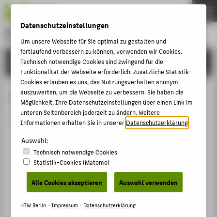
DE
EN
Datenschutzeinstellungen
Hochschule für Technik und Wirtschaft Berlin
University of Applied Sciences
Um unsere Webseite für Sie optimal zu gestalten und
Menu
fortlaufend verbessern zu können, verwenden wir Cookies.
THEMEN
HOCHSCHULE
Technisch notwendige Cookies sind zwingend für die
Funktionalität der Webseite erforderlich. Zusätzliche Statistik-
HOCHSCHULE
Cookies erlauben es uns, das Nutzungsverhalten anonym
CAMPUS
auszuwerten, um die Webseite zu verbessern. Sie haben die
Person anzeigen
Möglichkeit, Ihre Datenschutzeinstellungen über einen Link im
STUDIUM
unteren Seitenbereich jederzeit zu ändern. Weitere
Die Person ist derzeit nicht aktiv.
Informationen erhalten Sie in unserer
Datenschutzerklärung
.
LEHRE
Auswahl:
FORSCHUNG
Technisch notwendige Cookies
KARRIERE
Statistik-Cookies (Matomo)
INTERNATIONAL
Alle Cookies akzeptieren
Auswahl verwenden
INFORMATIONEN FÜR
HTW Berlin -
Impressum
-
Datenschutzerklärung