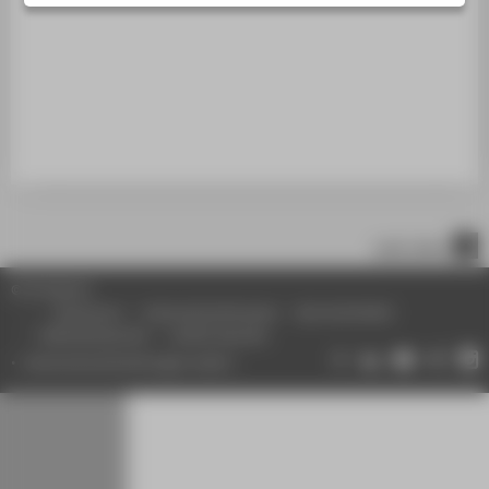
STUDIENINTERESSIERTE
STUDIERENDE
UNTERNEHMEN
ALUMNI
PRESSE
BESCHÄFTIGTE
nach oben
BELIEBTE SEITEN
© HTW Berlin
DIGITALE DIENSTE
Impressum
Datenschutzhinweise
Barrierefreiheit
Gebärdensprache
Leichte Sprache
SERVICE
Datenschutzeinstellungen ändern
ÜBER DIE HTW BERLIN