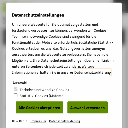
DE
EN
Datenschutzeinstellungen
Hochschule für Technik und Wirtschaft Berlin
University of Applied Sciences
Um unsere Webseite für Sie optimal zu gestalten und
Menu
fortlaufend verbessern zu können, verwenden wir Cookies.
THEMEN
HOCHSCHULE
Technisch notwendige Cookies sind zwingend für die
Funktionalität der Webseite erforderlich. Zusätzliche Statistik-
HOCHSCHULE
Cookies erlauben es uns, das Nutzungsverhalten anonym
CAMPUS
auszuwerten, um die Webseite zu verbessern. Sie haben die
Katharina Marth
Möglichkeit, Ihre Datenschutzeinstellungen über einen Link im
STUDIUM
unteren Seitenbereich jederzeit zu ändern. Weitere
Informationen erhalten Sie in unserer
Datenschutzerklärung
.
LEHRE
marthk@htw-berlin.de
Auswahl:
FORSCHUNG
Technisch notwendige Cookies
KARRIERE
Statistik-Cookies (Matomo)
INTERNATIONAL
Sprechzeiten
Alle Cookies akzeptieren
Auswahl verwenden
Nach Vereinbarung.
INFORMATIONEN FÜR
HTW Berlin -
Impressum
-
Datenschutzerklärung