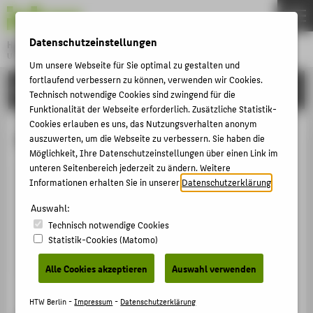
DE
EN
Datenschutzeinstellungen
Hochschule für Technik und Wirtschaft Berlin
University of Applied Sciences
Um unsere Webseite für Sie optimal zu gestalten und
Menu
fortlaufend verbessern zu können, verwenden wir Cookies.
THEMEN
HOCHSCHULE
Technisch notwendige Cookies sind zwingend für die
HOCHSCHULE
Funktionalität der Webseite erforderlich. Zusätzliche Statistik-
Cookies erlauben es uns, das Nutzungsverhalten anonym
CAMPUS
Prof. Dr. Jan Niklas Kocks
auszuwerten, um die Webseite zu verbessern. Sie haben die
Möglichkeit, Ihre Datenschutzeinstellungen über einen Link im
STUDIUM
unteren Seitenbereich jederzeit zu ändern. Weitere
LEHRE
Informationen erhalten Sie in unserer
Datenschutzerklärung
.
+49 30 5019-3606
FORSCHUNG
Auswahl:
Jan.Kocks@HTW-Berlin.de
Technisch notwendige Cookies
KARRIERE
Statistik-Cookies (Matomo)
INTERNATIONAL
Alle Cookies akzeptieren
Auswahl verwenden
INFORMATIONEN FÜR
HTW Berlin -
Impressum
-
Datenschutzerklärung