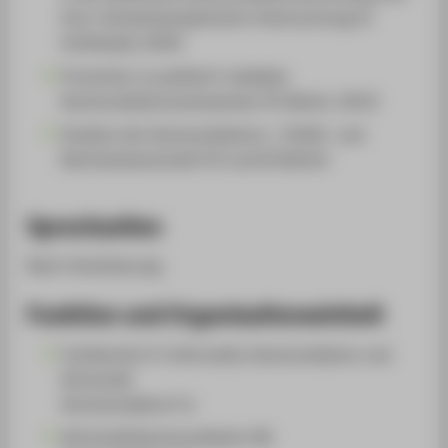
ihrer netzwerkanalytischen Untersuchung (U
Greifswald, 2024)
Promotion zu politisch-medialen
Kommunikationsnetzwerken (FU Berlin, 2015)
Studium der Kommunikations-, Politik- und
Rechtswissenschaft (FU und HU Berlin)
Sprechzeiten
Nach Vereinbarung.
Funktion und Organisationseinheit
Fachbereich 4: Informatik, Kommunikation und
Wirtschaft
Hochschullehrer*in
Wirtschaftskommunikation (B)