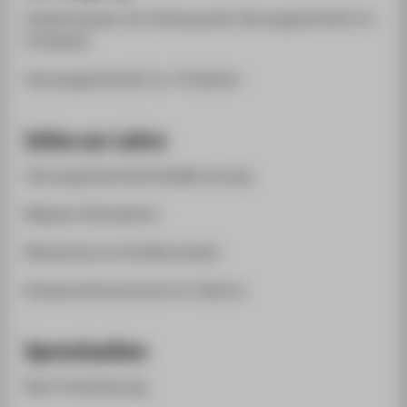
Verkehrswesen mit Schwerpunkt Fahrzeugtechnik B. Sc.
(TU Berlin)
Fahrzeugtechnik M. Sc. (TU Berlin)
Infos zur Lehre
Fahrzeugsicherheit/Unfallforschung
Madymo (Simulation)
Klimaschutz im Straßenverkehr
Komponentenversuche im Fallturm
Sprechzeiten
Nach Vereinbarung.