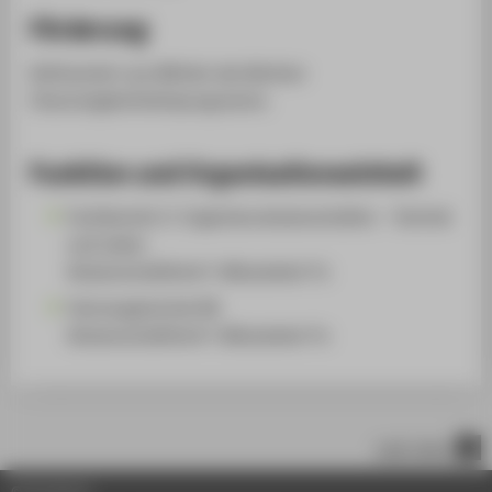
Förderung
​Kofinanziert aus Mitteln des Berliner
Chancengleichheitsprogramms​
Funktion und Organisationseinheit
Fachbereich 2: Ingenieurwissenschaften - Technik
und Leben
Wissenschaftliche*r Mitarbeiter*in
Fahrzeugtechnik (B)
Wissenschaftliche*r Mitarbeiter*in
nach oben
© HTW Berlin