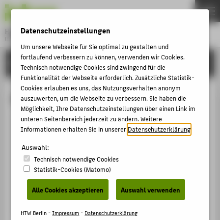
DE
EN
Datenschutzeinstellungen
Hochschule für Technik und Wirtschaft Berlin
University of Applied Sciences
Um unsere Webseite für Sie optimal zu gestalten und
Menu
fortlaufend verbessern zu können, verwenden wir Cookies.
THEMEN
HOCHSCHULE
Technisch notwendige Cookies sind zwingend für die
HOCHSCHULE
Funktionalität der Webseite erforderlich. Zusätzliche Statistik-
Cookies erlauben es uns, das Nutzungsverhalten anonym
CAMPUS
Nadine Paula Preuß
auszuwerten, um die Webseite zu verbessern. Sie haben die
STUDIUM
Möglichkeit, Ihre Datenschutzeinstellungen über einen Link im
unteren Seitenbereich jederzeit zu ändern. Weitere
LEHRE
Informationen erhalten Sie in unserer
Datenschutzerklärung
.
+49 30 5019-3131
FORSCHUNG
Nadine.Preuss@HTW-Berlin.de
Auswahl:
Technisch notwendige Cookies
KARRIERE
Campus Wilhelminenhof
Statistik-Cookies (Matomo)
WH Gebäude C , 102
INTERNATIONAL
Wilhelminenhofstraße 75A
Alle Cookies akzeptieren
Auswahl verwenden
12459
Berlin
INFORMATIONEN FÜR
HTW Berlin -
Impressum
-
Datenschutzerklärung