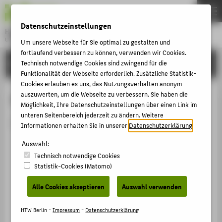
DE
EN
Datenschutzeinstellungen
Hochschule für Technik und Wirtschaft Berlin
University of Applied Sciences
Um unsere Webseite für Sie optimal zu gestalten und
Menu
fortlaufend verbessern zu können, verwenden wir Cookies.
THEMEN
HOCHSCHULE
Technisch notwendige Cookies sind zwingend für die
Funktionalität der Webseite erforderlich. Zusätzliche Statistik-
HOCHSCHULE
Cookies erlauben es uns, das Nutzungsverhalten anonym
CAMPUS
auszuwerten, um die Webseite zu verbessern. Sie haben die
Person anzeigen
Möglichkeit, Ihre Datenschutzeinstellungen über einen Link im
STUDIUM
unteren Seitenbereich jederzeit zu ändern. Weitere
Die Person ist derzeit nicht aktiv.
Informationen erhalten Sie in unserer
Datenschutzerklärung
.
LEHRE
Auswahl:
FORSCHUNG
Technisch notwendige Cookies
KARRIERE
Statistik-Cookies (Matomo)
INTERNATIONAL
Alle Cookies akzeptieren
Auswahl verwenden
INFORMATIONEN FÜR
HTW Berlin -
Impressum
-
Datenschutzerklärung