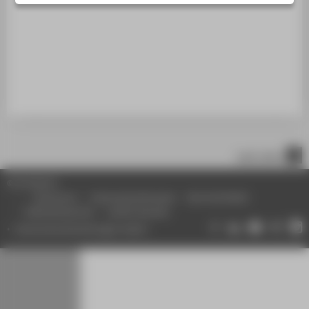
STUDIENINTERESSIERTE
STUDIERENDE
UNTERNEHMEN
ALUMNI
PRESSE
BESCHÄFTIGTE
nach oben
BELIEBTE SEITEN
© HTW Berlin
DIGITALE DIENSTE
Impressum
Datenschutzhinweise
Barrierefreiheit
Gebärdensprache
Leichte Sprache
SERVICE
Datenschutzeinstellungen ändern
ÜBER DIE HTW BERLIN