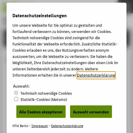
DE
EN
Datenschutzeinstellungen
Hochschule für Technik und Wirtschaft Berlin
University of Applied Sciences
Um unsere Webseite für Sie optimal zu gestalten und
Menu
fortlaufend verbessern zu können, verwenden wir Cookies.
THEMEN
HOCHSCHULE
Technisch notwendige Cookies sind zwingend für die
Funktionalität der Webseite erforderlich. Zusätzliche Statistik-
HOCHSCHULE
Cookies erlauben es uns, das Nutzungsverhalten anonym
CAMPUS
auszuwerten, um die Webseite zu verbessern. Sie haben die
Rico Lindner
Möglichkeit, Ihre Datenschutzeinstellungen über einen Link im
STUDIUM
unteren Seitenbereich jederzeit zu ändern. Weitere
Informationen erhalten Sie in unserer
Datenschutzerklärung
.
LEHRE
+49 30 5019-2934
Auswahl:
FORSCHUNG
Rico.Lindner@HTW-Berlin.de
Technisch notwendige Cookies
KARRIERE
Campus Wilhelminenhof
Statistik-Cookies (Matomo)
WH Gebäude B , KB.001
INTERNATIONAL
Wilhelminenhofstraße 75A
Alle Cookies akzeptieren
Auswahl verwenden
12459
Berlin
INFORMATIONEN FÜR
HTW Berlin -
Impressum
-
Datenschutzerklärung