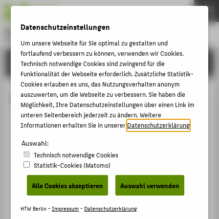
DE
EN
Datenschutzeinstellungen
Hochschule für Technik und Wirtschaft Berlin
University of Applied Sciences
Um unsere Webseite für Sie optimal zu gestalten und
Menu
fortlaufend verbessern zu können, verwenden wir Cookies.
THEMEN
HOCHSCHULE
Technisch notwendige Cookies sind zwingend für die
HOCHSCHULE
Funktionalität der Webseite erforderlich. Zusätzliche Statistik-
Cookies erlauben es uns, das Nutzungsverhalten anonym
CAMPUS
Harshil Jagadishbhai Darji
auszuwerten, um die Webseite zu verbessern. Sie haben die
Möglichkeit, Ihre Datenschutzeinstellungen über einen Link im
STUDIUM
unteren Seitenbereich jederzeit zu ändern. Weitere
LEHRE
Informationen erhalten Sie in unserer
Datenschutzerklärung
.
+49 30 5019-2871
FORSCHUNG
Auswahl:
Harshil.Darji@HTW-Berlin.de
Technisch notwendige Cookies
KARRIERE
Campus Treskowallee
Statistik-Cookies (Matomo)
TA Gebäude C , 337
INTERNATIONAL
Treskowallee 8
Alle Cookies akzeptieren
Auswahl verwenden
10318
Berlin
INFORMATIONEN FÜR
HTW Berlin -
Impressum
-
Datenschutzerklärung