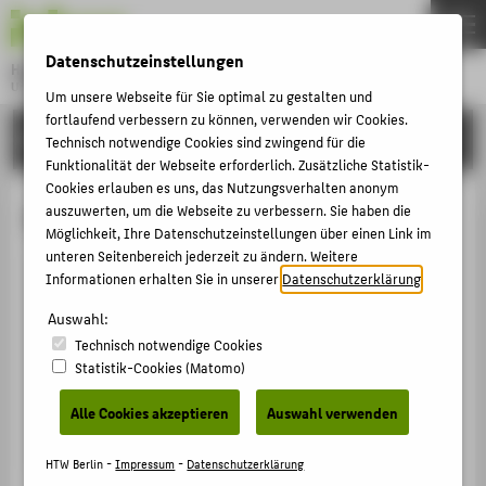
DE
EN
Datenschutzeinstellungen
Hochschule für Technik und Wirtschaft Berlin
University of Applied Sciences
Um unsere Webseite für Sie optimal zu gestalten und
Menu
fortlaufend verbessern zu können, verwenden wir Cookies.
THEMEN
HOCHSCHULE
Technisch notwendige Cookies sind zwingend für die
HOCHSCHULE
Funktionalität der Webseite erforderlich. Zusätzliche Statistik-
Cookies erlauben es uns, das Nutzungsverhalten anonym
CAMPUS
Simone Verena Syhre
auszuwerten, um die Webseite zu verbessern. Sie haben die
Möglichkeit, Ihre Datenschutzeinstellungen über einen Link im
STUDIUM
unteren Seitenbereich jederzeit zu ändern. Weitere
LEHRE
Informationen erhalten Sie in unserer
Datenschutzerklärung
.
+49 30 5019-3511
FORSCHUNG
Auswahl:
Simone.Syhre@HTW-Berlin.de
Technisch notwendige Cookies
KARRIERE
Campus Wilhelminenhof
Statistik-Cookies (Matomo)
WH Gebäude A , 420
INTERNATIONAL
Wilhelminenhofstraße 75A
Alle Cookies akzeptieren
Auswahl verwenden
12459
Berlin
INFORMATIONEN FÜR
HTW Berlin -
Impressum
-
Datenschutzerklärung