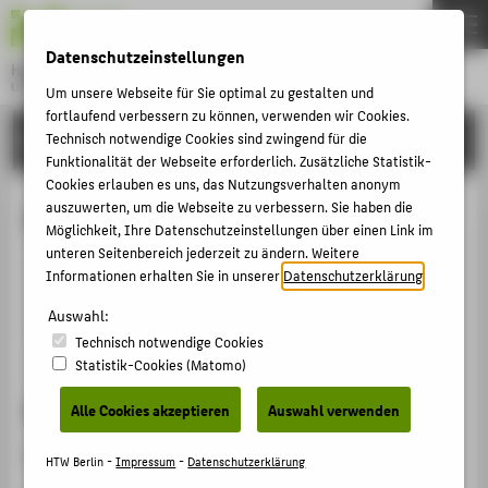
DE
EN
Datenschutzeinstellungen
Hochschule für Technik und Wirtschaft Berlin
University of Applied Sciences
Um unsere Webseite für Sie optimal zu gestalten und
Menu
fortlaufend verbessern zu können, verwenden wir Cookies.
THEMEN
HOCHSCHULE
Technisch notwendige Cookies sind zwingend für die
Funktionalität der Webseite erforderlich. Zusätzliche Statistik-
HOCHSCHULE
Cookies erlauben es uns, das Nutzungsverhalten anonym
CAMPUS
auszuwerten, um die Webseite zu verbessern. Sie haben die
Dr. rer. nat. Renate Winkler
Möglichkeit, Ihre Datenschutzeinstellungen über einen Link im
STUDIUM
unteren Seitenbereich jederzeit zu ändern. Weitere
Informationen erhalten Sie in unserer
Datenschutzerklärung
.
LEHRE
winklerr@htw-berlin.de
Auswahl:
FORSCHUNG
Technisch notwendige Cookies
KARRIERE
Statistik-Cookies (Matomo)
INTERNATIONAL
Sprechzeiten
Alle Cookies akzeptieren
Auswahl verwenden
Nach Vereinbarung.
INFORMATIONEN FÜR
HTW Berlin -
Impressum
-
Datenschutzerklärung