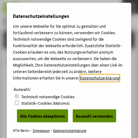
DE
EN
Datenschutzeinstellungen
Hochschule für Technik und Wirtschaft Berlin
University of Applied Sciences
Um unsere Webseite für Sie optimal zu gestalten und
Menu
fortlaufend verbessern zu können, verwenden wir Cookies.
THEMEN
HOCHSCHULE
Technisch notwendige Cookies sind zwingend für die
Funktionalität der Webseite erforderlich. Zusätzliche Statistik-
HOCHSCHULE
Cookies erlauben es uns, das Nutzungsverhalten anonym
CAMPUS
auszuwerten, um die Webseite zu verbessern. Sie haben die
Person anzeigen
Möglichkeit, Ihre Datenschutzeinstellungen über einen Link im
STUDIUM
unteren Seitenbereich jederzeit zu ändern. Weitere
Die Person ist derzeit nicht aktiv.
Informationen erhalten Sie in unserer
Datenschutzerklärung
.
LEHRE
Auswahl:
FORSCHUNG
Technisch notwendige Cookies
KARRIERE
Statistik-Cookies (Matomo)
INTERNATIONAL
Alle Cookies akzeptieren
Auswahl verwenden
INFORMATIONEN FÜR
HTW Berlin -
Impressum
-
Datenschutzerklärung