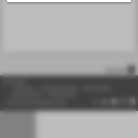
STUDIENINTERESSIERTE
STUDIERENDE
UNTERNEHMEN
ALUMNI
PRESSE
BESCHÄFTIGTE
nach oben
BELIEBTE SEITEN
© HTW Berlin
DIGITALE DIENSTE
Impressum
Datenschutzhinweise
Barrierefreiheit
Gebärdensprache
Leichte Sprache
SERVICE
Datenschutzeinstellungen ändern
ÜBER DIE HTW BERLIN