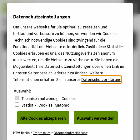
DE
EN
Datenschutzeinstellungen
Hochschule für Technik und Wirtschaft Berlin
University of Applied Sciences
Um unsere Webseite für Sie optimal zu gestalten und
Menu
fortlaufend verbessern zu können, verwenden wir Cookies.
THEMEN
HOCHSCHULE
Technisch notwendige Cookies sind zwingend für die
Funktionalität der Webseite erforderlich. Zusätzliche Statistik-
HOCHSCHULE
Cookies erlauben es uns, das Nutzungsverhalten anonym
CAMPUS
auszuwerten, um die Webseite zu verbessern. Sie haben die
Birte Knäpper
Möglichkeit, Ihre Datenschutzeinstellungen über einen Link im
STUDIUM
unteren Seitenbereich jederzeit zu ändern. Weitere
Informationen erhalten Sie in unserer
Datenschutzerklärung
.
LEHRE
+49 30 5019-2897
FORSCHUNG
Auswahl:
Birte.Knaepper@HTW-Berlin.de
Technisch notwendige Cookies
KARRIERE
Campus Treskowallee
Statistik-Cookies (Matomo)
TA Gebäude A , 109
INTERNATIONAL
Treskowallee 8
Alle Cookies akzeptieren
Auswahl verwenden
10318
Berlin
INFORMATIONEN FÜR
HTW Berlin -
Impressum
-
Datenschutzerklärung