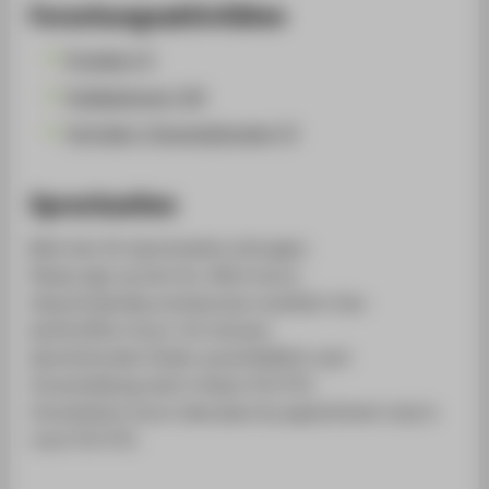
Forschungsaktivitäten
Projekte (1)
Publikationen (19)
Vorträge / Veranstaltungen (1)
Sprechzeiten
Bitte hier für Sprechzeiten eintragen:
Please sign up here for office hours:
https://calendly.com/laurissa-muehlich-htw-
berlin/office-hours-10-minutes
Sprechstunden finden ausschließlich nach
Voranmeldung statt in Raum TA C733.
Consultation hours take place by appointment only in
room TA C733.