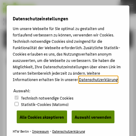
DE
EN
Datenschutzeinstellungen
Hochschule für Technik und Wirtschaft Berlin
University of Applied Sciences
Um unsere Webseite für Sie optimal zu gestalten und
Menu
fortlaufend verbessern zu können, verwenden wir Cookies.
THEMEN
HOCHSCHULE
Technisch notwendige Cookies sind zwingend für die
HOCHSCHULE
Funktionalität der Webseite erforderlich. Zusätzliche Statistik-
Cookies erlauben es uns, das Nutzungsverhalten anonym
CAMPUS
Prof. Dr. Laurissa Mühlich
auszuwerten, um die Webseite zu verbessern. Sie haben die
STUDIUM
Möglichkeit, Ihre Datenschutzeinstellungen über einen Link im
unteren Seitenbereich jederzeit zu ändern. Weitere
LEHRE
Informationen erhalten Sie in unserer
Datenschutzerklärung
.
+49 30 5019-3103
FORSCHUNG
Auswahl:
Laurissa.Muehlich@HTW-
Berlin.de
Technisch notwendige Cookies
KARRIERE
Statistik-Cookies (Matomo)
Campus Treskowallee
INTERNATIONAL
TA Gebäude C , 733
Alle Cookies akzeptieren
Auswahl verwenden
Treskowallee 8
INFORMATIONEN FÜR
10318
Berlin
HTW Berlin -
Impressum
-
Datenschutzerklärung