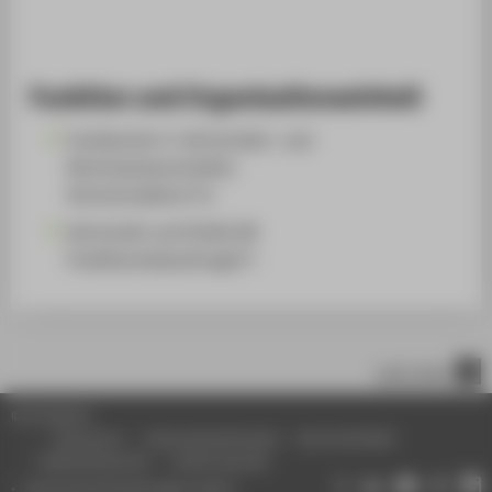
Funktion und Organisationseinheit
Fachbereich 3: Wirtschafts- und
Rechtswissenschaften
Hochschullehrer*in
Wirtschaft und Politik (B)
Praktikumsbeauftragte*r
nach oben
© HTW Berlin
Impressum
Datenschutzhinweise
Barrierefreiheit
Gebärdensprache
Leichte Sprache
Datenschutzeinstellungen ändern