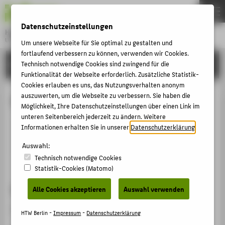
DE
EN
Datenschutzeinstellungen
Hochschule für Technik und Wirtschaft Berlin
University of Applied Sciences
Um unsere Webseite für Sie optimal zu gestalten und
Menu
fortlaufend verbessern zu können, verwenden wir Cookies.
THEMEN
HOCHSCHULE
Technisch notwendige Cookies sind zwingend für die
Funktionalität der Webseite erforderlich. Zusätzliche Statistik-
HOCHSCHULE
Cookies erlauben es uns, das Nutzungsverhalten anonym
CAMPUS
auszuwerten, um die Webseite zu verbessern. Sie haben die
Dr.-Ing. Guillermo Hünefeld
Möglichkeit, Ihre Datenschutzeinstellungen über einen Link im
STUDIUM
unteren Seitenbereich jederzeit zu ändern. Weitere
Informationen erhalten Sie in unserer
Datenschutzerklärung
.
LEHRE
huenefe@htw-berlin.de
Auswahl:
FORSCHUNG
Technisch notwendige Cookies
KARRIERE
Statistik-Cookies (Matomo)
INTERNATIONAL
Sprechzeiten
Alle Cookies akzeptieren
Auswahl verwenden
Nach Vereinbarung.
INFORMATIONEN FÜR
HTW Berlin -
Impressum
-
Datenschutzerklärung