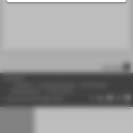
STUDIENINTERESSIERTE
STUDIERENDE
UNTERNEHMEN
ALUMNI
PRESSE
BESCHÄFTIGTE
nach oben
BELIEBTE SEITEN
© HTW Berlin
DIGITALE DIENSTE
Impressum
Datenschutzhinweise
Barrierefreiheit
Gebärdensprache
Leichte Sprache
SERVICE
Datenschutzeinstellungen ändern
ÜBER DIE HTW BERLIN