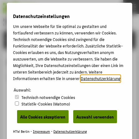
DE
EN
Datenschutzeinstellungen
Hochschule für Technik und Wirtschaft Berlin
University of Applied Sciences
Um unsere Webseite für Sie optimal zu gestalten und
Menu
fortlaufend verbessern zu können, verwenden wir Cookies.
THEMEN
HOCHSCHULE
Technisch notwendige Cookies sind zwingend für die
Funktionalität der Webseite erforderlich. Zusätzliche Statistik-
HOCHSCHULE
Cookies erlauben es uns, das Nutzungsverhalten anonym
CAMPUS
auszuwerten, um die Webseite zu verbessern. Sie haben die
Person anzeigen
Möglichkeit, Ihre Datenschutzeinstellungen über einen Link im
STUDIUM
unteren Seitenbereich jederzeit zu ändern. Weitere
Die Person ist derzeit nicht aktiv.
Informationen erhalten Sie in unserer
Datenschutzerklärung
.
LEHRE
Auswahl:
FORSCHUNG
Technisch notwendige Cookies
KARRIERE
Statistik-Cookies (Matomo)
INTERNATIONAL
Alle Cookies akzeptieren
Auswahl verwenden
INFORMATIONEN FÜR
HTW Berlin -
Impressum
-
Datenschutzerklärung