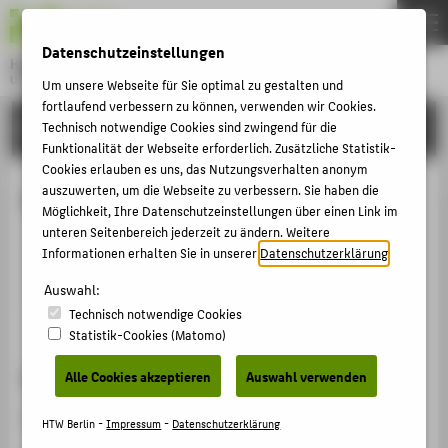
DE
EN
Datenschutzeinstellungen
Hochschule für Technik und Wirtschaft Berlin
University of Applied Sciences
Um unsere Webseite für Sie optimal zu gestalten und
Menu
fortlaufend verbessern zu können, verwenden wir Cookies.
THEMEN
HOCHSCHULE
Technisch notwendige Cookies sind zwingend für die
Funktionalität der Webseite erforderlich. Zusätzliche Statistik-
HOCHSCHULE
Cookies erlauben es uns, das Nutzungsverhalten anonym
CAMPUS
auszuwerten, um die Webseite zu verbessern. Sie haben die
Petra Fladenhofer
Möglichkeit, Ihre Datenschutzeinstellungen über einen Link im
STUDIUM
unteren Seitenbereich jederzeit zu ändern. Weitere
Informationen erhalten Sie in unserer
Datenschutzerklärung
.
LEHRE
fladenh@htw-berlin.de
Auswahl:
FORSCHUNG
Technisch notwendige Cookies
KARRIERE
Statistik-Cookies (Matomo)
INTERNATIONAL
Sprechzeiten
Alle Cookies akzeptieren
Auswahl verwenden
Nach Vereinbarung.
INFORMATIONEN FÜR
HTW Berlin -
Impressum
-
Datenschutzerklärung