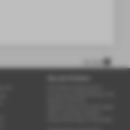
nach oben
Über die HTW Berlin
service
Die HTW Berlin bietet Studium,
Forschung und Weiterbildung in den
ung
Bereichen Wirtschaft,
um
Ingenieurwesen, Informatik, Design,
Kultur, Gesundheit, Energie &
rt
Umwelt, Recht, Bauen & Immobilien.
ce