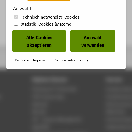
Auswahl:
Technisch notwendige Cookies
Statistik-Cookies (Matomo)
Alle Cookies
Auswahl
akzeptieren
verwenden
HTW Berlin -
Impressum
-
Datenschutzerklärung
Digitale Dienste
Service
Phishing & IT-Sicherheit
Studierenden
r
HTW Campus App
Studienberat
Webmail
Rechenzentr
Moodle
Bibliothek
LSF - Campus Management
Hochschulspo
WebOPAC
Gebäudeservi