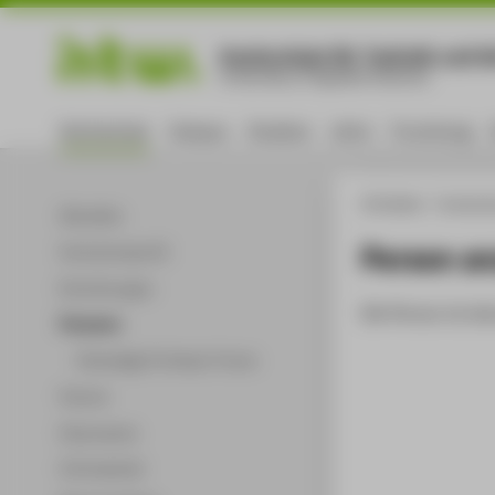
Hochschule für Technik und Wi
University of Applied Sciences
Hochschule
Campus
Studium
Lehre
Forschung
HTW Berlin
Hochsch
Aktuelles
Person a
Hochschulprofil
Einrichtungen
Die Person ist der
Personen
Ehemalige Professor*innen
Partner
Dokumente
Infomaterial