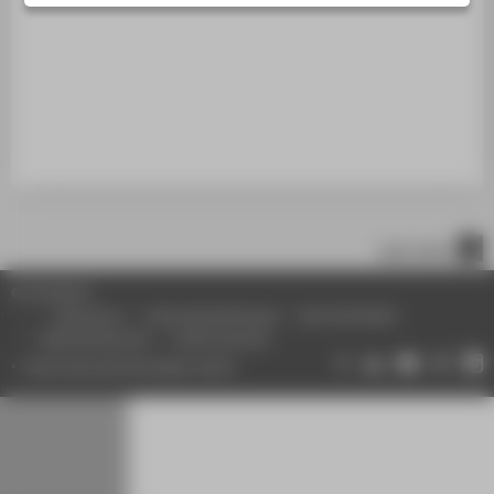
STUDIENINTERESSIERTE
STUDIERENDE
UNTERNEHMEN
ALUMNI
PRESSE
BESCHÄFTIGTE
nach oben
BELIEBTE SEITEN
© HTW Berlin
DIGITALE DIENSTE
Impressum
Datenschutzhinweise
Barrierefreiheit
Gebärdensprache
Leichte Sprache
SERVICE
Datenschutzeinstellungen ändern
ÜBER DIE HTW BERLIN