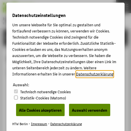
DE
EN
Datenschutzeinstellungen
Hochschule für Technik und Wirtschaft Berlin
University of Applied Sciences
Um unsere Webseite für Sie optimal zu gestalten und
Menu
fortlaufend verbessern zu können, verwenden wir Cookies.
THEMEN
HOCHSCHULE
Technisch notwendige Cookies sind zwingend für die
Funktionalität der Webseite erforderlich. Zusätzliche Statistik-
HOCHSCHULE
Cookies erlauben es uns, das Nutzungsverhalten anonym
CAMPUS
auszuwerten, um die Webseite zu verbessern. Sie haben die
Person anzeigen
Möglichkeit, Ihre Datenschutzeinstellungen über einen Link im
STUDIUM
unteren Seitenbereich jederzeit zu ändern. Weitere
Die Person ist derzeit nicht aktiv.
Informationen erhalten Sie in unserer
Datenschutzerklärung
.
LEHRE
Auswahl:
FORSCHUNG
Technisch notwendige Cookies
KARRIERE
Statistik-Cookies (Matomo)
INTERNATIONAL
Alle Cookies akzeptieren
Auswahl verwenden
INFORMATIONEN FÜR
HTW Berlin -
Impressum
-
Datenschutzerklärung