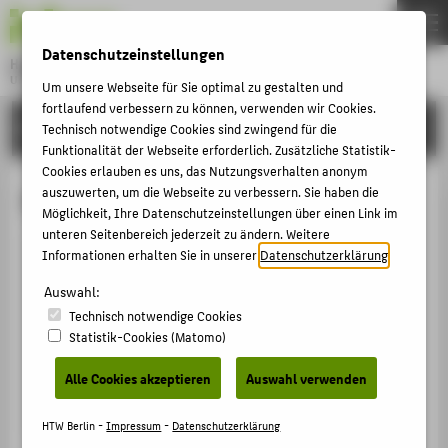
DE
EN
Datenschutzeinstellungen
Hochschule für Technik und Wirtschaft Berlin
University of Applied Sciences
Um unsere Webseite für Sie optimal zu gestalten und
Menu
fortlaufend verbessern zu können, verwenden wir Cookies.
THEMEN
HOCHSCHULE
Technisch notwendige Cookies sind zwingend für die
Funktionalität der Webseite erforderlich. Zusätzliche Statistik-
HOCHSCHULE
Cookies erlauben es uns, das Nutzungsverhalten anonym
CAMPUS
auszuwerten, um die Webseite zu verbessern. Sie haben die
Ray Erlinger
Möglichkeit, Ihre Datenschutzeinstellungen über einen Link im
STUDIUM
unteren Seitenbereich jederzeit zu ändern. Weitere
Informationen erhalten Sie in unserer
Datenschutzerklärung
.
LEHRE
+49 30 5019-3254
FORSCHUNG
Auswahl:
Ray.Erlinger@HTW-Berlin.de
Technisch notwendige Cookies
KARRIERE
Campus Wilhelminenhof
Statistik-Cookies (Matomo)
WH Gebäude G , 508
INTERNATIONAL
Wilhelminenhofstraße 75A
Alle Cookies akzeptieren
Auswahl verwenden
12459
Berlin
INFORMATIONEN FÜR
HTW Berlin -
Impressum
-
Datenschutzerklärung