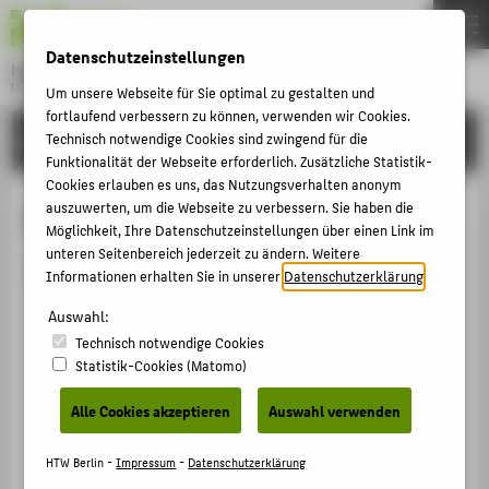
DE
EN
Datenschutzeinstellungen
Hochschule für Technik und Wirtschaft Berlin
University of Applied Sciences
Um unsere Webseite für Sie optimal zu gestalten und
Menu
fortlaufend verbessern zu können, verwenden wir Cookies.
THEMEN
HOCHSCHULE
Technisch notwendige Cookies sind zwingend für die
Funktionalität der Webseite erforderlich. Zusätzliche Statistik-
HOCHSCHULE
Cookies erlauben es uns, das Nutzungsverhalten anonym
CAMPUS
auszuwerten, um die Webseite zu verbessern. Sie haben die
Person anzeigen
Möglichkeit, Ihre Datenschutzeinstellungen über einen Link im
STUDIUM
unteren Seitenbereich jederzeit zu ändern. Weitere
Die Person ist derzeit nicht aktiv.
Informationen erhalten Sie in unserer
Datenschutzerklärung
.
LEHRE
Auswahl:
FORSCHUNG
Technisch notwendige Cookies
KARRIERE
Statistik-Cookies (Matomo)
INTERNATIONAL
Alle Cookies akzeptieren
Auswahl verwenden
INFORMATIONEN FÜR
HTW Berlin -
Impressum
-
Datenschutzerklärung