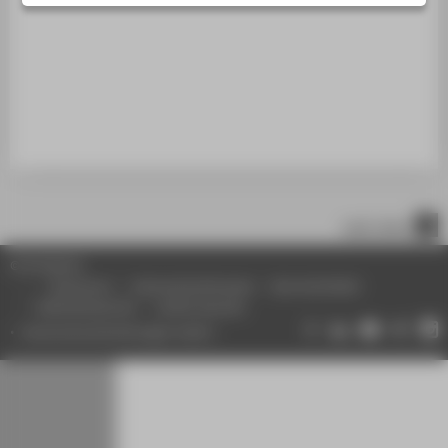
STUDIENINTERESSIERTE
STUDIERENDE
UNTERNEHMEN
ALUMNI
PRESSE
BESCHÄFTIGTE
nach oben
BELIEBTE SEITEN
© HTW Berlin
DIGITALE DIENSTE
Impressum
Datenschutzhinweise
Barrierefreiheit
Gebärdensprache
Leichte Sprache
SERVICE
Datenschutzeinstellungen ändern
ÜBER DIE HTW BERLIN