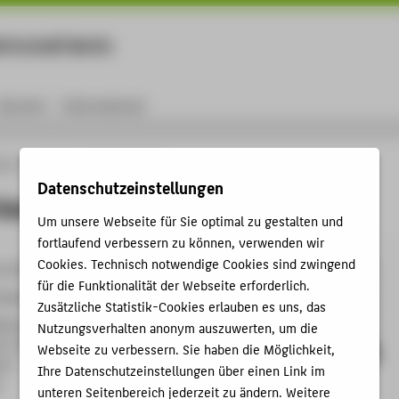
rtschaft Berlin
Menu
Karriere
International
ule
Personen
Andrea Krischker
Datenschutzeinstellungen
ischker
Um unsere Webseite für Sie optimal zu gestalten und
fortlaufend verbessern zu können, verwenden wir
Cookies. Technisch notwendige Cookies sind zwingend
9-3911
für die Funktionalität der Webseite erforderlich.
chker@HTW-Berlin.de
Zusätzliche Statistik-Cookies erlauben es uns, das
kowallee
Nutzungsverhalten anonym auszuwerten, um die
B , 107
Webseite zu verbessern. Sie haben die Möglichkeit,
e 8
Ihre Datenschutzeinstellungen über einen Link im
n
unteren Seitenbereich jederzeit zu ändern. Weitere