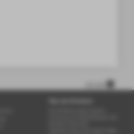
nach oben
Über die HTW Berlin
service
Die HTW Berlin bietet Studium,
Forschung und Weiterbildung in den
ung
Bereichen Wirtschaft,
um
Ingenieurwesen, Informatik, Design,