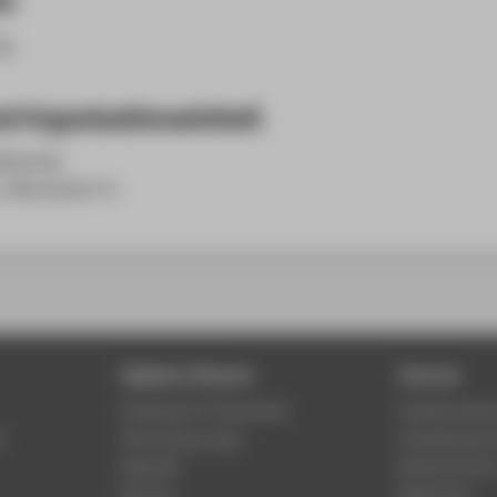
ng
d Organisationseinheit
bliothek
, Mitarbeiter*in
Digitale Dienste
Service
Phishing & IT-Sicherheit
Studierenden
r
HTW Campus App
Studienberat
Webmail
Rechenzentr
Moodle
Bibliothek