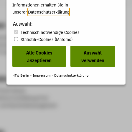
Informationen erhalten Sie in
unserer
Datenschutzerklärung
.
et
Auswahl:
Technisch notwendige Cookies
rschließung,
Statistik-Cookies (Matomo)
nutzungsdienst Campus WH,
Frauenbeauftragte,
Alle Cookies
Auswahl
akzeptieren
verwenden
HTW Berlin -
Impressum
-
Datenschutzerklärung
kte
rint/E-Books
liche Erschließung Print
 und Geschenkemanagement
en