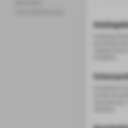
Merchandising
Fördern & gefördert werden
Arbeitsgebi
Erwerbung, Sache
Koordination Be
nebenberufliche 
Ersthelferin
Schwerpun
Erwerbung von P
formale und sach
Aussonderungs-
Statistiken
Sprechzeit