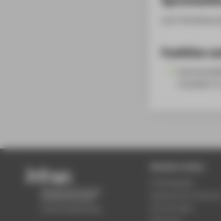
nach Vereinbaru
Funktion un
Hochschulbi
Ersthelfer*in
Beliebte Seiten
Studiengänge
Akademischer Kalende
Einrichtungen
Standorte