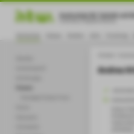
Hochschule für Technik und Wi
University of Applied Sciences
Hochschule
Campus
Studium
Lehre
Forschung
HTW Berlin
Hochsch
Aktuelles
Andrea Kr
Hochschulprofil
Einrichtungen
Personen
+49 30 501
Ehemalige Professor*innen
Andrea.Kris
Partner
Campus Tres
TA Gebäude 
Dokumente
Treskowalle
Infomaterial
10318
Berli