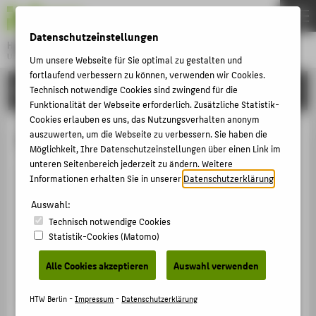
DE
EN
Datenschutzeinstellungen
Hochschule für Technik und Wirtschaft Berlin
University of Applied Sciences
Um unsere Webseite für Sie optimal zu gestalten und
Menu
fortlaufend verbessern zu können, verwenden wir Cookies.
THEMEN
HOCHSCHULE
Technisch notwendige Cookies sind zwingend für die
Funktionalität der Webseite erforderlich. Zusätzliche Statistik-
HOCHSCHULE
Cookies erlauben es uns, das Nutzungsverhalten anonym
CAMPUS
auszuwerten, um die Webseite zu verbessern. Sie haben die
Tony Löffler
Möglichkeit, Ihre Datenschutzeinstellungen über einen Link im
STUDIUM
unteren Seitenbereich jederzeit zu ändern. Weitere
Informationen erhalten Sie in unserer
Datenschutzerklärung
.
LEHRE
+49 30 5019-2727
Auswahl:
FORSCHUNG
Tony.Loeffler@HTW-Berlin.de
Technisch notwendige Cookies
KARRIERE
Campus Wilhelminenhof
Statistik-Cookies (Matomo)
TGS Haus 9 , 110
INTERNATIONAL
Ostendstraße 25
Alle Cookies akzeptieren
Auswahl verwenden
12459
Berlin
INFORMATIONEN FÜR
HTW Berlin -
Impressum
-
Datenschutzerklärung