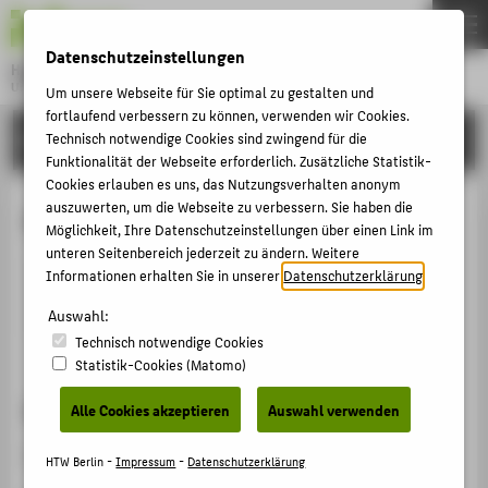
DE
EN
Datenschutzeinstellungen
Hochschule für Technik und Wirtschaft Berlin
University of Applied Sciences
Um unsere Webseite für Sie optimal zu gestalten und
Menu
fortlaufend verbessern zu können, verwenden wir Cookies.
THEMEN
HOCHSCHULE
Technisch notwendige Cookies sind zwingend für die
Funktionalität der Webseite erforderlich. Zusätzliche Statistik-
HOCHSCHULE
Cookies erlauben es uns, das Nutzungsverhalten anonym
CAMPUS
auszuwerten, um die Webseite zu verbessern. Sie haben die
Andreas Lanzke
Möglichkeit, Ihre Datenschutzeinstellungen über einen Link im
STUDIUM
unteren Seitenbereich jederzeit zu ändern. Weitere
Informationen erhalten Sie in unserer
Datenschutzerklärung
.
LEHRE
lanzke@htw-berlin.de
Auswahl:
FORSCHUNG
Technisch notwendige Cookies
KARRIERE
Statistik-Cookies (Matomo)
INTERNATIONAL
Sprechzeiten
Alle Cookies akzeptieren
Auswahl verwenden
Nach Vereinbarung.
INFORMATIONEN FÜR
HTW Berlin -
Impressum
-
Datenschutzerklärung