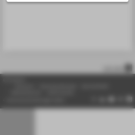
STUDIENINTERESSIERTE
STUDIERENDE
UNTERNEHMEN
ALUMNI
PRESSE
BESCHÄFTIGTE
nach oben
BELIEBTE SEITEN
© HTW Berlin
DIGITALE DIENSTE
Impressum
Datenschutzhinweise
Barrierefreiheit
Gebärdensprache
Leichte Sprache
SERVICE
Datenschutzeinstellungen ändern
ÜBER DIE HTW BERLIN