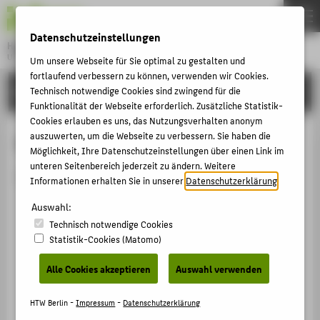
DE
EN
Datenschutzeinstellungen
Hochschule für Technik und Wirtschaft Berlin
University of Applied Sciences
Um unsere Webseite für Sie optimal zu gestalten und
Menu
fortlaufend verbessern zu können, verwenden wir Cookies.
THEMEN
HOCHSCHULE
Technisch notwendige Cookies sind zwingend für die
Funktionalität der Webseite erforderlich. Zusätzliche Statistik-
HOCHSCHULE
Cookies erlauben es uns, das Nutzungsverhalten anonym
CAMPUS
auszuwerten, um die Webseite zu verbessern. Sie haben die
Person anzeigen
Möglichkeit, Ihre Datenschutzeinstellungen über einen Link im
STUDIUM
unteren Seitenbereich jederzeit zu ändern. Weitere
Die Person ist derzeit nicht aktiv.
Informationen erhalten Sie in unserer
Datenschutzerklärung
.
LEHRE
Auswahl:
FORSCHUNG
Technisch notwendige Cookies
KARRIERE
Statistik-Cookies (Matomo)
INTERNATIONAL
Alle Cookies akzeptieren
Auswahl verwenden
INFORMATIONEN FÜR
HTW Berlin -
Impressum
-
Datenschutzerklärung