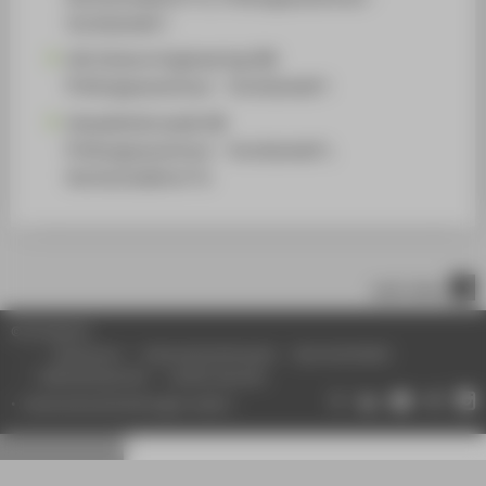
Vorsitzende*r
Life Science Engineering (M)
Prüfungsausschuss - Vorsitzende*r
Umweltinformatik (B)
Prüfungsausschuss - Vorsitzende*r,
Hochschullehrer*in
nach oben
© HTW Berlin
Impressum
Datenschutzhinweise
Barrierefreiheit
Gebärdensprache
Leichte Sprache
Datenschutzeinstellungen ändern