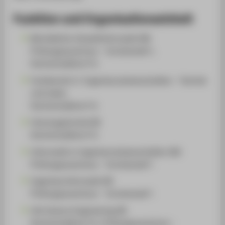
Funktion und Organisationseinheit
Betriebliche Umweltinformatik (M)
Prüfungsausschuss - Vorsitzende*r,
Hochschullehrer*in
Fachbereich 2: Ingenieurwissenschaften - Technik
und Leben
Hochschullehrer*in
Fahrzeugtechnik (B)
Hochschullehrer*in
Informatik in Ingenieurwissenschaften (M)
Prüfungsausschuss - Vorsitzende*r
Ingenieurinformatik (B)
Prüfungsausschuss - Vorsitzende*r
Life Science Engineering (B)
Hochschullehrer*in, Prüfungsausschuss -