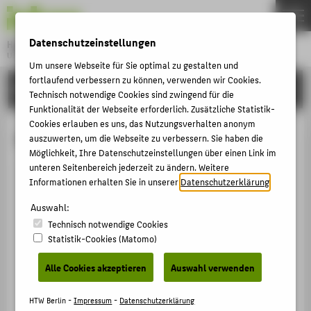
DE
EN
Datenschutzeinstellungen
Hochschule für Technik und Wirtschaft Berlin
University of Applied Sciences
Um unsere Webseite für Sie optimal zu gestalten und
Menu
fortlaufend verbessern zu können, verwenden wir Cookies.
THEMEN
HOCHSCHULE
Technisch notwendige Cookies sind zwingend für die
HOCHSCHULE
Funktionalität der Webseite erforderlich. Zusätzliche Statistik-
Cookies erlauben es uns, das Nutzungsverhalten anonym
CAMPUS
Prof. Dr. Jan-Marcus Lehmann
auszuwerten, um die Webseite zu verbessern. Sie haben die
Möglichkeit, Ihre Datenschutzeinstellungen über einen Link im
STUDIUM
unteren Seitenbereich jederzeit zu ändern. Weitere
LEHRE
Informationen erhalten Sie in unserer
Datenschutzerklärung
.
+49 30 5019-4366
FORSCHUNG
Auswahl:
Jan-Marcus.Lehmann@HTW-
Berlin.de
Technisch notwendige Cookies
KARRIERE
Statistik-Cookies (Matomo)
Campus Wilhelminenhof
INTERNATIONAL
WH Gebäude C , 173
Alle Cookies akzeptieren
Auswahl verwenden
Wilhelminenhofstraße 75A
INFORMATIONEN FÜR
12459
Berlin
HTW Berlin -
Impressum
-
Datenschutzerklärung