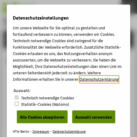
DE
EN
Datenschutzeinstellungen
Hochschule für Technik und Wirtschaft Berlin
University of Applied Sciences
Um unsere Webseite für Sie optimal zu gestalten und
Menu
fortlaufend verbessern zu können, verwenden wir Cookies.
THEMEN
HOCHSCHULE
Technisch notwendige Cookies sind zwingend für die
HOCHSCHULE
Funktionalität der Webseite erforderlich. Zusätzliche Statistik-
Cookies erlauben es uns, das Nutzungsverhalten anonym
CAMPUS
Prof. Dr.-Ing. Roland Heiler
auszuwerten, um die Webseite zu verbessern. Sie haben die
Möglichkeit, Ihre Datenschutzeinstellungen über einen Link im
STUDIUM
unteren Seitenbereich jederzeit zu ändern. Weitere
LEHRE
Informationen erhalten Sie in unserer
Datenschutzerklärung
.
+49 30 5019-3406
FORSCHUNG
Auswahl:
Roland.Heiler@HTW-Berlin.de
Technisch notwendige Cookies
KARRIERE
Campus Wilhelminenhof
Statistik-Cookies (Matomo)
WH Gebäude C , 111
INTERNATIONAL
Wilhelminenhofstraße 75A
Alle Cookies akzeptieren
Auswahl verwenden
12459
Berlin
INFORMATIONEN FÜR
HTW Berlin -
Impressum
-
Datenschutzerklärung