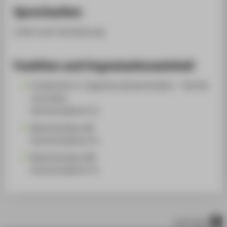
Sprechzeiten
online nach Vereinbarung
Funktion und Organisationseinheit
Fachbereich 2: Ingenieurwissenschaften - Technik
und Leben
Hochschullehrer*in
Maschinenbau (B)
Hochschullehrer*in
Maschinenbau (M)
Hochschullehrer*in
nach oben