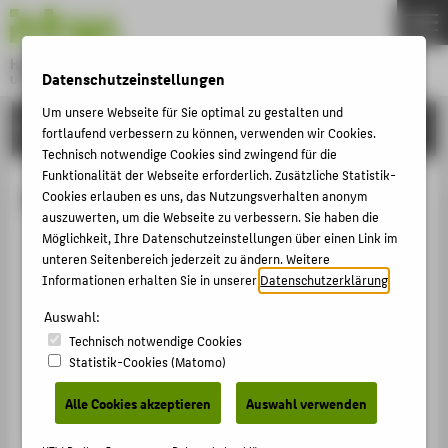
DE
EN
Hochschule für Technik und Wirtschaft Berlin
Datenschutzeinstellungen
University of Applied Sciences
Menu
Um unsere Webseite für Sie optimal zu gestalten und
THEMEN
HOCHSCHULE
fortlaufend verbessern zu können, verwenden wir Cookies.
HOCHSCHULE
Technisch notwendige Cookies sind zwingend für die
Funktionalität der Webseite erforderlich. Zusätzliche Statistik-
CAMPUS
Prof. Dr. Oliver Rump
Cookies erlauben es uns, das Nutzungsverhalten anonym
auszuwerten, um die Webseite zu verbessern. Sie haben die
STUDIUM
Möglichkeit, Ihre Datenschutzeinstellungen über einen Link im
LEHRE
unteren Seitenbereich jederzeit zu ändern. Weitere
+49 30 5019-4290
Informationen erhalten Sie in unserer
Datenschutzerklärung
.
FORSCHUNG
Oliver.Rump@HTW-Berlin.de
Auswahl:
KARRIERE
Campus Wilhelminenhof
Technisch notwendige Cookies
WH Gebäude A , 531
INTERNATIONAL
Statistik-Cookies (Matomo)
Wilhelminenhofstraße 75A
12459
Berlin
Alle Cookies akzeptieren
Auswahl verwenden
INFORMATIONEN FÜR