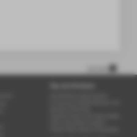
nach oben
Über die HTW Berlin
service
Die HTW Berlin bietet Studium,
Forschung und Weiterbildung in den
ung
Bereichen Wirtschaft,
um
Ingenieurwesen, Informatik, Design,
Kultur, Gesundheit, Energie &
rt
Umwelt, Recht, Bauen & Immobilien.
ce