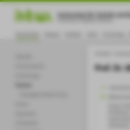
Hochschule für Technik und Wi
University of Applied Sciences
Hochschule
Campus
Studium
Lehre
Forschung
HTW Berlin
Hochsch
Aktuelles
Prof. Dr.
Hochschulprofil
Einrichtungen
Personen
+49 30 501
Ehemalige Professor*innen
Michael.Ja
Partner
Campus Tres
TA Gebäude 
Dokumente
Treskowalle
Infomaterial
10318
Berli