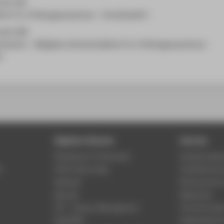
echt (B)
hrer*in, Prüfungsausschuss - Vorsitzende*r
echt (M)
ission - Mitglied, Hochschullehrer*in, Prüfungsausschuss -
*r
Digitale Dienste
Service
Phishing & IT-Sicherheit
Studierenden
r
HTW Campus App
Studienberat
Webmail
Rechenzentr
Moodle
Bibliothek
LSF - Campus Management
Hochschulspo
WebOPAC
Gebäudeservi