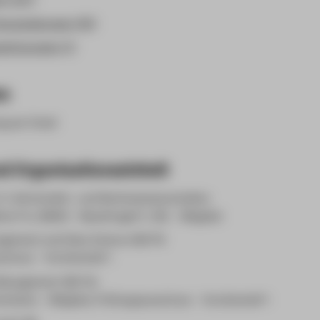
eranstaltungen (95)
zeichnungen (1)
en
g per Email
d Organisationseinheit
 3: Wirtschafts- und Rechtswissenschaften
rer*in, BAföG - Beauftragte*r, KSL - Mitglied
agement and Data Science (M) PG
schuss - Vorsitzende*r
 Management (M) FW
ission - Mitglied, Prüfungsausschuss - Vorsitzende*r