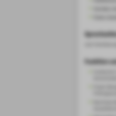
Vorträge / V
Preise / Aus
Sprechzeit
nach Vereinbarun
Funktion un
Fachbereich
Hochschulleh
Project Man
Prüfungsaus
Real Estate
Auswahlkomm