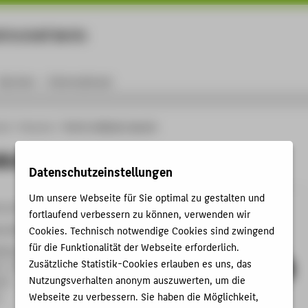
rtschaft Berlin
Menu
Karriere
International
ule
Personen
Prof. Dr. Michael Jaensch
 Michael Jaensch
Datenschutzeinstellungen
Um unsere Webseite für Sie optimal zu gestalten und
9-2278
fortlaufend verbessern zu können, verwenden wir
ensch@HTW-Berlin.de
Cookies. Technisch notwendige Cookies sind zwingend
für die Funktionalität der Webseite erforderlich.
kowallee
Zusätzliche Statistik-Cookies erlauben es uns, das
C , 710
Nutzungsverhalten anonym auszuwerten, um die
e 8
Webseite zu verbessern. Sie haben die Möglichkeit,
n