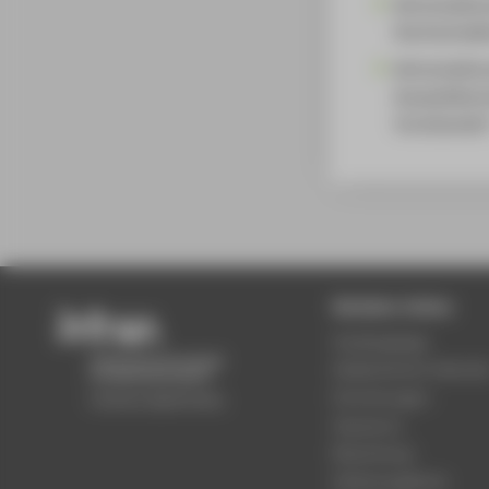
Wirtschaftsr
Hochschulle
Wirtschaftsr
Auswahlkomm
Vorsitzende
Beliebte Seiten
Studiengänge
Akademischer Kalende
Einrichtungen
Standorte
Bewerbung
Stellenangebote