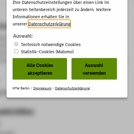
Ihre Datenschutzeinstellungen über einen Link im
unteren Seitenbereich jederzeit zu ändern. Weitere
Informationen erhalten Sie in
Forschungsgebiet
unserer
Datenschutzerklärung
.
Auswahl:
llschaftsrecht, Privatrecht (internationales), Privatrecht
Technisch notwendige Cookies
nternationales Recht, Konzernrecht, Rechtsvergleichung,
Statistik-Cookies (Matomo)
recht, Wirtschaftsrecht (ausländisches), Wirtschaftsrecht
rtschaftsrecht (internationales), Zivilrecht, Zivilprozessrecht
Alle Cookies
Auswahl
akzeptieren
verwenden
HTW Berlin -
Impressum
-
Datenschutzerklärung
eljaensch.de
aktivitäten
)
n (127)