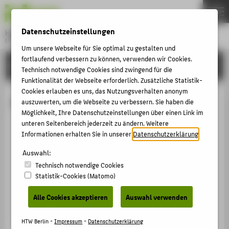
DE
EN
Datenschutzeinstellungen
Hochschule für Technik und Wirtschaft Berlin
University of Applied Sciences
Um unsere Webseite für Sie optimal zu gestalten und
Menu
fortlaufend verbessern zu können, verwenden wir Cookies.
THEMEN
HOCHSCHULE
Technisch notwendige Cookies sind zwingend für die
HOCHSCHULE
Funktionalität der Webseite erforderlich. Zusätzliche Statistik-
Cookies erlauben es uns, das Nutzungsverhalten anonym
CAMPUS
Prof. Andreas Ingerl
auszuwerten, um die Webseite zu verbessern. Sie haben die
STUDIUM
Möglichkeit, Ihre Datenschutzeinstellungen über einen Link im
unteren Seitenbereich jederzeit zu ändern. Weitere
LEHRE
Informationen erhalten Sie in unserer
Datenschutzerklärung
.
+49 30 5019-3487
FORSCHUNG
Auswahl:
Andreas.Ingerl@HTW-Berlin.de
Technisch notwendige Cookies
KARRIERE
Campus Wilhelminenhof
Statistik-Cookies (Matomo)
WH Gebäude A , 419
INTERNATIONAL
Wilhelminenhofstraße 75A
Alle Cookies akzeptieren
Auswahl verwenden
12459
Berlin
INFORMATIONEN FÜR
HTW Berlin -
Impressum
-
Datenschutzerklärung