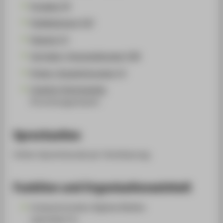
Projekte (4)
Publikationen (22)
Patente (1)
Vorträge / Veranstaltungen (58)
Preise / Auszeichnungen (1)
Creative Technologies
(Forschungscluster)
Sprechzeiten
Online-Sprechstunde per Vereinbarung.
Funktion und Organisationseinheit
Computerstudios Digitale Medien
Laborleiter*in