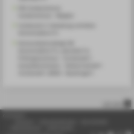
FB5 Fachbereichsrat
Fachbereichsrat - Mitglied
Fachbereich 5: Gestaltung und Kultur
Hochschullehrer*in
Kommunikationsdesign (B)
Hochschullehrer*in, Laborleiter*in,
Prüfungsausschuss - Vorsitzende*r,
Auswahlkommission - Stellvertretende*r
Vorsitzende*r, BAföG - Beauftragte*r
nach oben
© HTW Berlin
Impressum
Datenschutzhinweise
Barrierefreiheit
Gebärdensprache
Leichte Sprache