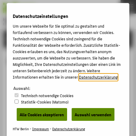
DE
EN
Datenschutzeinstellungen
Hochschule für Technik und Wirtschaft Berlin
University of Applied Sciences
Um unsere Webseite für Sie optimal zu gestalten und
Menu
fortlaufend verbessern zu können, verwenden wir Cookies.
THEMEN
HOCHSCHULE
Technisch notwendige Cookies sind zwingend für die
Funktionalität der Webseite erforderlich. Zusätzliche Statistik-
HOCHSCHULE
Cookies erlauben es uns, das Nutzungsverhalten anonym
CAMPUS
auszuwerten, um die Webseite zu verbessern. Sie haben die
Dr. Jochen Hönow
Möglichkeit, Ihre Datenschutzeinstellungen über einen Link im
STUDIUM
unteren Seitenbereich jederzeit zu ändern. Weitere
Informationen erhalten Sie in unserer
Datenschutzerklärung
.
LEHRE
+49 30 5019-2622
FORSCHUNG
Auswahl:
Jochen.Hoenow@HTW-Berlin.de
Technisch notwendige Cookies
KARRIERE
Campus Treskowallee
Statistik-Cookies (Matomo)
TA Gebäude A , 138
INTERNATIONAL
Treskowallee 8
Alle Cookies akzeptieren
Auswahl verwenden
10318
Berlin
INFORMATIONEN FÜR
HTW Berlin -
Impressum
-
Datenschutzerklärung