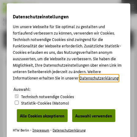
DE
EN
Datenschutzeinstellungen
Hochschule für Technik und Wirtschaft Berlin
University of Applied Sciences
Um unsere Webseite für Sie optimal zu gestalten und
Menu
fortlaufend verbessern zu können, verwenden wir Cookies.
THEMEN
HOCHSCHULE
Technisch notwendige Cookies sind zwingend für die
Funktionalität der Webseite erforderlich. Zusätzliche Statistik-
HOCHSCHULE
Cookies erlauben es uns, das Nutzungsverhalten anonym
CAMPUS
auszuwerten, um die Webseite zu verbessern. Sie haben die
Christin Lachmann
Möglichkeit, Ihre Datenschutzeinstellungen über einen Link im
STUDIUM
unteren Seitenbereich jederzeit zu ändern. Weitere
Informationen erhalten Sie in unserer
Datenschutzerklärung
.
LEHRE
+49 30 5019-2216
FORSCHUNG
Auswahl:
Christin.Lachmann@HTW-Berlin.de
Technisch notwendige Cookies
KARRIERE
Campus Treskowallee
Statistik-Cookies (Matomo)
TA Gebäude C , 621
INTERNATIONAL
Treskowallee 8
Alle Cookies akzeptieren
Auswahl verwenden
10318
Berlin
INFORMATIONEN FÜR
HTW Berlin -
Impressum
-
Datenschutzerklärung