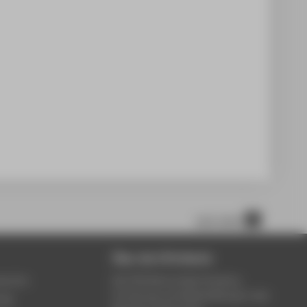
nach oben
Über die HTW Berlin
service
Die HTW Berlin bietet Studium,
Forschung und Weiterbildung in den
ung