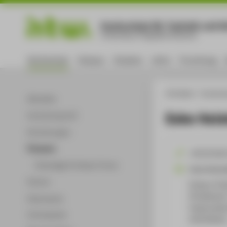
Hochschule für Technik und Wi
University of Applied Sciences
Hochschule
Campus
Studium
Lehre
Forschung
HTW Berlin
Hochsch
Aktuelles
Eske Heis
Hochschulprofil
Einrichtungen
Personen
+49 30 501
Ehemalige Professor*innen
Eske.Heiste
Partner
Campus Tres
TA Gebäude 
Dokumente
Treskowalle
Infomaterial
10318
Berli