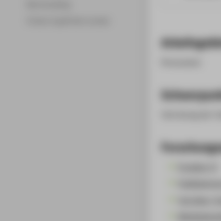
Merchandising
Fördern & gefördert werden
Arbeitsgebi
Personalrat
Schwerpun
Vertretung der T
Forschungs
Projekte (1)
Publikatione
Vorträge / V
Mitgliedscha