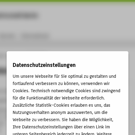
rtschaft Berlin
Menu
Karriere
International
ule
Personen
Eske Heister
Datenschutzeinstellungen
ter
Um unsere Webseite für Sie optimal zu gestalten und
fortlaufend verbessern zu können, verwenden wir
Cookies. Technisch notwendige Cookies sind zwingend
9-2229
für die Funktionalität der Webseite erforderlich.
r@HTW-Berlin.de
Zusätzliche Statistik-Cookies erlauben es uns, das
kowallee
Nutzungsverhalten anonym auszuwerten, um die
C , 413
Webseite zu verbessern. Sie haben die Möglichkeit,
e 8
Ihre Datenschutzeinstellungen über einen Link im
n
unteren Seitenbereich jederzeit zu ändern. Weitere