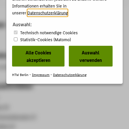
Informationen erhalten Sie in
unserer
Datenschutzerklärung
.
et
Auswahl:
Technisch notwendige Cookies
Statistik-Cookies (Matomo)
Alle Cookies
Auswahl
kte
akzeptieren
verwenden
arifbeschäftigten und der Verwaltungsbeamt*innen
HTW Berlin -
Impressum
-
Datenschutzerklärung
aktivitäten
n (9)
eranstaltungen (1)
ften (2)