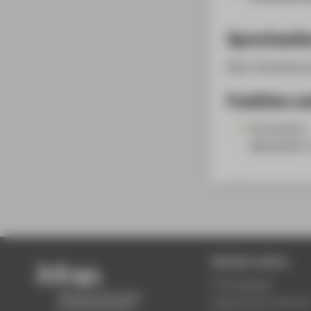
Sprechzeit
Nach Vereinbaru
Funktion un
Personalrat
Mitarbeiter*
Beliebte Seiten
Studiengänge
Akademischer Kalende