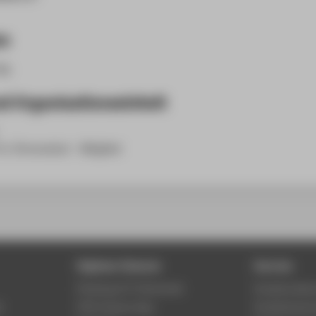
en
ng.
d Organisationseinheit
in, Personalrat - Mitglied
Digitale Dienste
Service
Phishing & IT-Sicherheit
Studierenden
r
HTW Campus App
Studienberat