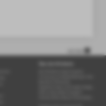
nach oben
Über die HTW Berlin
service
Die HTW Berlin bietet Studium,
Forschung und Weiterbildung in den
ung
Bereichen Wirtschaft,
um
Ingenieurwesen, Informatik, Design,
Kultur, Gesundheit, Energie &
rt
Umwelt, Recht, Bauen & Immobilien.
ce