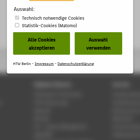
Auswahl:
Technisch notwendige Cookies
Statistik-Cookies (Matomo)
Alle Cookies
Auswahl
akzeptieren
verwenden
HTW Berlin -
Impressum
-
Datenschutzerklärung
Digitale Dienste
Service
Phishing & IT-Sicherheit
Studierenden
r
HTW Campus App
Studienberat
Webmail
Rechenzentr
Moodle
Bibliothek
LSF - Campus Management
Hochschulspo
WebOPAC
Gebäudeservi