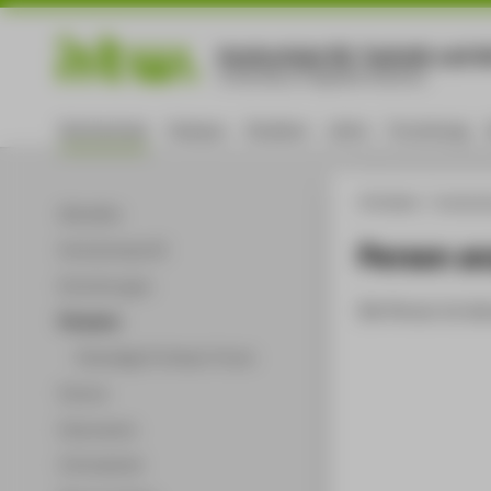
Hochschule für Technik und Wi
University of Applied Sciences
Hochschule
Campus
Studium
Lehre
Forschung
HTW Berlin
Hochsch
Aktuelles
Person a
Hochschulprofil
Einrichtungen
Die Person ist der
Personen
Ehemalige Professor*innen
Partner
Dokumente
Infomaterial