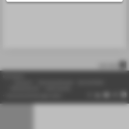
STUDIENINTERESSIERTE
STUDIERENDE
UNTERNEHMEN
ALUMNI
PRESSE
BESCHÄFTIGTE
nach oben
BELIEBTE SEITEN
© HTW Berlin
DIGITALE DIENSTE
Impressum
Datenschutzhinweise
Barrierefreiheit
Gebärdensprache
Leichte Sprache
SERVICE
Datenschutzeinstellungen ändern
ÜBER DIE HTW BERLIN