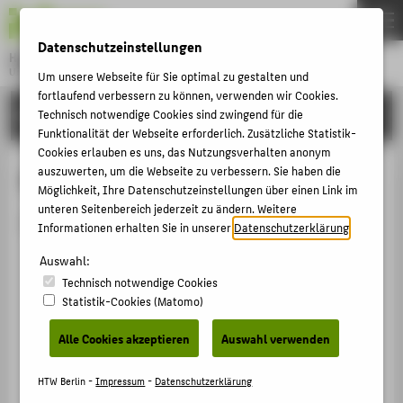
DE
EN
Datenschutzeinstellungen
Hochschule für Technik und Wirtschaft Berlin
University of Applied Sciences
Um unsere Webseite für Sie optimal zu gestalten und
Menu
fortlaufend verbessern zu können, verwenden wir Cookies.
THEMEN
HOCHSCHULE
Technisch notwendige Cookies sind zwingend für die
Funktionalität der Webseite erforderlich. Zusätzliche Statistik-
HOCHSCHULE
Cookies erlauben es uns, das Nutzungsverhalten anonym
CAMPUS
auszuwerten, um die Webseite zu verbessern. Sie haben die
Person anzeigen
Möglichkeit, Ihre Datenschutzeinstellungen über einen Link im
STUDIUM
unteren Seitenbereich jederzeit zu ändern. Weitere
Die Person ist derzeit nicht aktiv.
Informationen erhalten Sie in unserer
Datenschutzerklärung
.
LEHRE
Auswahl:
FORSCHUNG
Technisch notwendige Cookies
KARRIERE
Statistik-Cookies (Matomo)
INTERNATIONAL
Alle Cookies akzeptieren
Auswahl verwenden
INFORMATIONEN FÜR
HTW Berlin -
Impressum
-
Datenschutzerklärung