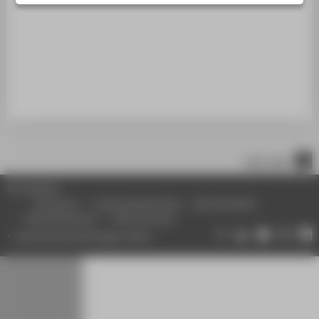
STUDIENINTERESSIERTE
STUDIERENDE
UNTERNEHMEN
ALUMNI
PRESSE
BESCHÄFTIGTE
nach oben
BELIEBTE SEITEN
© HTW Berlin
DIGITALE DIENSTE
Impressum
Datenschutzhinweise
Barrierefreiheit
Gebärdensprache
Leichte Sprache
SERVICE
Datenschutzeinstellungen ändern
ÜBER DIE HTW BERLIN