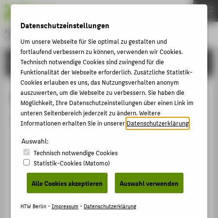
DE
EN
Datenschutzeinstellungen
Hochschule für Technik und Wirtschaft Berlin
University of Applied Sciences
Um unsere Webseite für Sie optimal zu gestalten und
Menu
fortlaufend verbessern zu können, verwenden wir Cookies.
THEMEN
HOCHSCHULE
Technisch notwendige Cookies sind zwingend für die
Funktionalität der Webseite erforderlich. Zusätzliche Statistik-
HOCHSCHULE
Cookies erlauben es uns, das Nutzungsverhalten anonym
CAMPUS
auszuwerten, um die Webseite zu verbessern. Sie haben die
Person anzeigen
Möglichkeit, Ihre Datenschutzeinstellungen über einen Link im
STUDIUM
unteren Seitenbereich jederzeit zu ändern. Weitere
Die Person ist derzeit nicht aktiv.
Informationen erhalten Sie in unserer
Datenschutzerklärung
.
LEHRE
Auswahl:
FORSCHUNG
Technisch notwendige Cookies
KARRIERE
Statistik-Cookies (Matomo)
INTERNATIONAL
Alle Cookies akzeptieren
Auswahl verwenden
INFORMATIONEN FÜR
HTW Berlin -
Impressum
-
Datenschutzerklärung