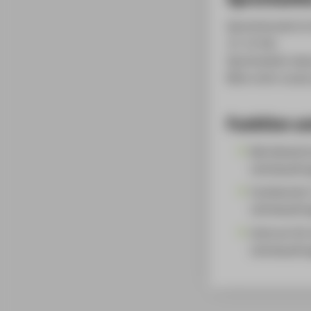
Sprechstunde im 
11-13 Uhr.
Sprechzeiten dan
Bitte nicht vorab
Funktion un
Betriebswirt
Lehrbeauftr
Fachbereich
Lehrbeauftr
Zentrum für
Lehrbeauftr