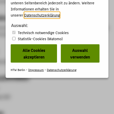
ngswesen
unteren Seitenbereich jederzeit zu ändern. Weitere
Informationen erhalten Sie in
unserer
Datenschutzerklärung
.
kte
Auswahl:
ntierte Rechnungslegung, Corporate Governance, Bilanzpolitik
Technisch notwendige Cookies
alyse, Finanzierung.
Statistik-Cookies (Matomo)
Alle Cookies
Auswahl
akzeptieren
verwenden
w-berlin.de/Professoren/Kuehnberger
HTW Berlin -
Impressum
-
Datenschutzerklärung
aktivitäten
n (44)
en