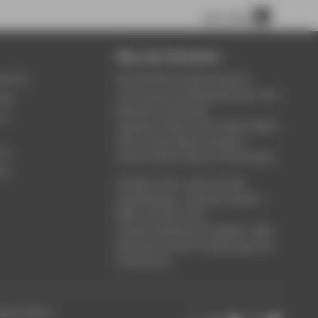
nach oben
Über die HTW Berlin
service
Die HTW Berlin bietet Studium,
Forschung und Weiterbildung in den
ung
Bereichen Wirtschaft,
um
Ingenieurwesen, Informatik, Design,
Kultur, Gesundheit, Energie &
rt
Umwelt, Recht, Bauen & Immobilien.
ce
Studieren Sie in einem der 80
Studiengänge - Bachelor, Master,
MBA. Forschen Sie in
wissenschaftlichen Projekten. Oder
besuchen Sie die Fortbildungen der
Hochschule.
ungen ändern