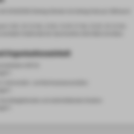
WS 2019/2020 (Anfang Oktober bis Anfang Februar): Mittwoch
ach: 4.02. 10-12 Uhr; 13.02. 15.30-17 Uhr; 31.03. 10-12 Uhr.
 anmelden! Außerhalb der Sprechzeiten bitte Mail schreiben.
d Organisationseinheit
schaftslehre (B) FW
agte*r
 3: Wirtschafts- und Rechtswissenschaften
agte*r
 berufsbegleitendes und weiterbildendes Studium
agte*r