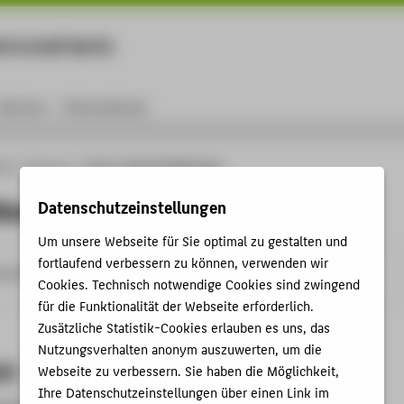
rtschaft Berlin
Menu
Karriere
International
ule
Personen
Prof. Dr. Manfred Kühnberger
 Manfred Kühnberger
Datenschutzeinstellungen
Um unsere Webseite für Sie optimal zu gestalten und
fortlaufend verbessern zu können, verwenden wir
ehnberger@HTW-Berlin.de
Cookies. Technisch notwendige Cookies sind zwingend
für die Funktionalität der Webseite erforderlich.
Zusätzliche Statistik-Cookies erlauben es uns, das
Nutzungsverhalten anonym auszuwerten, um die
et
Webseite zu verbessern. Sie haben die Möglichkeit,
Ihre Datenschutzeinstellungen über einen Link im