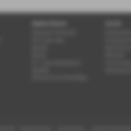
Digitale Dienste
Service
Phishing & IT-Sicherheit
Studierenden
r
HTW Campus App
Studienberat
Webmail
Rechenzentr
Moodle
Bibliothek
LSF - Campus Management
Hochschulspo
WebOPAC
Gebäudeservi
HTW.Intranet für Beschäftigte
efreiheit
Gebärdensprache
Leichte Sprache
Datenschutzeinstell