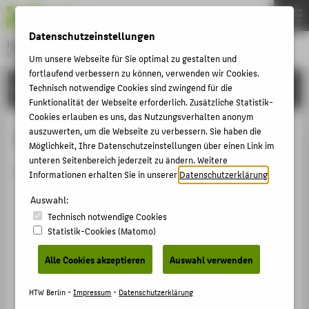
DE
EN
Datenschutzeinstellungen
Hochschule für Technik und Wirtschaft Berlin
University of Applied Sciences
Um unsere Webseite für Sie optimal zu gestalten und
Menu
fortlaufend verbessern zu können, verwenden wir Cookies.
THEMEN
HOCHSCHULE
Technisch notwendige Cookies sind zwingend für die
Funktionalität der Webseite erforderlich. Zusätzliche Statistik-
HOCHSCHULE
Cookies erlauben es uns, das Nutzungsverhalten anonym
CAMPUS
auszuwerten, um die Webseite zu verbessern. Sie haben die
Person anzeigen
Möglichkeit, Ihre Datenschutzeinstellungen über einen Link im
STUDIUM
unteren Seitenbereich jederzeit zu ändern. Weitere
Die Person ist derzeit nicht aktiv.
Informationen erhalten Sie in unserer
Datenschutzerklärung
.
LEHRE
Auswahl:
FORSCHUNG
Technisch notwendige Cookies
KARRIERE
Statistik-Cookies (Matomo)
INTERNATIONAL
Alle Cookies akzeptieren
Auswahl verwenden
INFORMATIONEN FÜR
HTW Berlin -
Impressum
-
Datenschutzerklärung