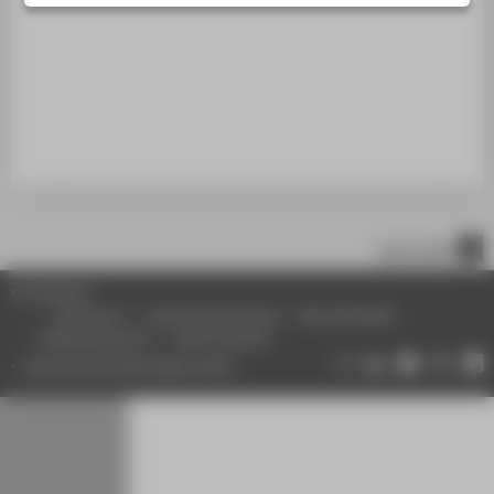
STUDIENINTERESSIERTE
STUDIERENDE
UNTERNEHMEN
ALUMNI
PRESSE
BESCHÄFTIGTE
nach oben
BELIEBTE SEITEN
© HTW Berlin
DIGITALE DIENSTE
Impressum
Datenschutzhinweise
Barrierefreiheit
Gebärdensprache
Leichte Sprache
SERVICE
Datenschutzeinstellungen ändern
ÜBER DIE HTW BERLIN