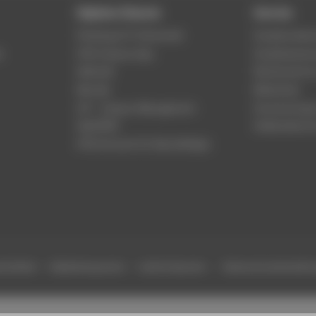
Digitale Dienste
Service
Phishing & IT-Sicherheit
Studierenden
r
HTW Campus App
Studienberat
Webmail
Rechenzentr
Moodle
Bibliothek
LSF - Campus Management
Hochschulspo
WebOPAC
Gebäudeservi
HTW.Intranet für Beschäftigte
efreiheit
Gebärdensprache
Leichte Sprache
Datenschutzeinstell