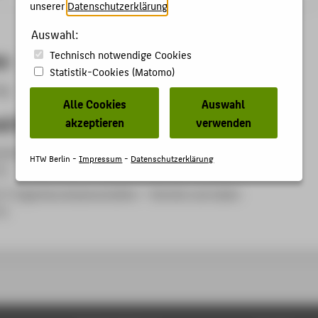
unserer
Datenschutzerklärung
.
Auswahl:
Technisch notwendige Cookies
en
Statistik-Cookies (Matomo)
ng.
Alle Cookies
Auswahl
d Organisationseinheit
akzeptieren
verwenden
eichsverwaltung
HTW Berlin -
Impressum
-
Datenschutzerklärung
in
 2: Ingenieurwissenschaften - Technik und Leben
in