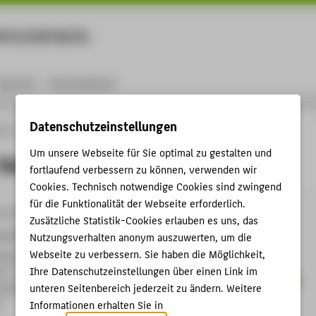
rtschaft Berlin
Menu
Karriere
International
Datenschutzeinstellungen
ule
Personen
Cathleen Salan
Um unsere Webseite für Sie optimal zu gestalten und
Salan
fortlaufend verbessern zu können, verwenden wir
Cookies. Technisch notwendige Cookies sind zwingend
für die Funktionalität der Webseite erforderlich.
9-3797
Zusätzliche Statistik-Cookies erlauben es uns, das
lan@HTW-Berlin.de
Nutzungsverhalten anonym auszuwerten, um die
Webseite zu verbessern. Sie haben die Möglichkeit,
helminenhof
Ihre Datenschutzeinstellungen über einen Link im
C , 170
unteren Seitenbereich jederzeit zu ändern. Weitere
hofstraße 75A
Informationen erhalten Sie in
n