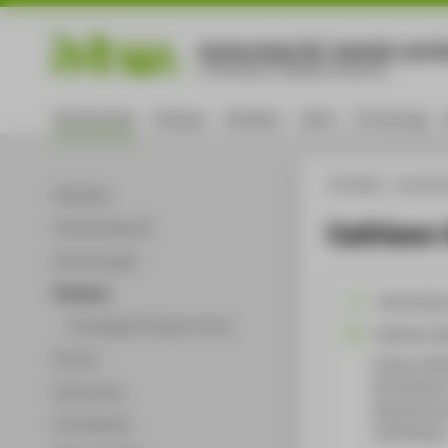
Hochschule für Technik und Wi
University of Applied Sciences
Hochschule
Campus
Studium
Lehre
Forschung
HTW Berlin
Hochsch
Aktuelles
Cathleen 
Hochschulprofil
Einrichtungen
Personen
+49 30 501
Ehemalige Professor*innen
Cathleen.Sa
Partner
Campus Wil
WH Gebäude 
Dokumente
Wilhelminen
Infomaterial
12459
Berli