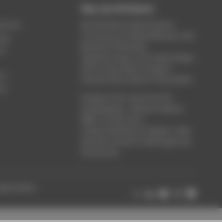
Über die HTW Berlin
service
Die HTW Berlin bietet Studium,
Forschung und Weiterbildung in den
ung
Bereichen Wirtschaft,
um
Ingenieurwesen, Informatik, Design,
Kultur, Gesundheit, Energie &
rt
Umwelt, Recht, Bauen & Immobilien.
ce
Studieren Sie in einem der 80
Studiengänge - Bachelor, Master,
MBA. Forschen Sie in
wissenschaftlichen Projekten. Oder
besuchen Sie die Fortbildungen der
Hochschule.
ungen ändern