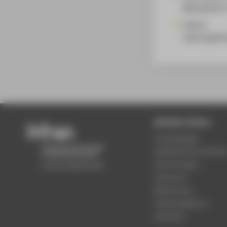
Mitarbeiter*
Labore
Laboringeni
Beliebte Seiten
Studiengänge
Akademischer Kalende
Einrichtungen
Standorte
Bewerbung
Stellenangebote
Aktuelles