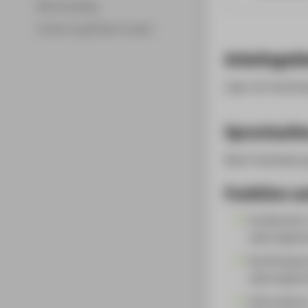
Merchandising
Fördern & gefördert werden
Arbeitsgebi
Labor für Hochfr
Sprechzeit
Nach Vereinbaru
Funktion un
Fachbereich
Laboringenie
Hochfrequen
Laboringeni
Information