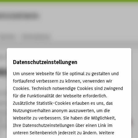
rtschaft Berlin
Menu
Karriere
International
ule
Personen
Andreas Münchow-Benoit
Datenschutzeinstellungen
Münchow-Benoit
Um unsere Webseite für Sie optimal zu gestalten und
fortlaufend verbessern zu können, verwenden wir
Cookies. Technisch notwendige Cookies sind zwingend
9-3395
für die Funktionalität der Webseite erforderlich.
enchow@HTW-Berlin.de
Zusätzliche Statistik-Cookies erlauben es uns, das
Nutzungsverhalten anonym auszuwerten, um die
helminenhof
Webseite zu verbessern. Sie haben die Möglichkeit,
G , 527
Ihre Datenschutzeinstellungen über einen Link im
hofstraße 75A
unteren Seitenbereich jederzeit zu ändern. Weitere
n