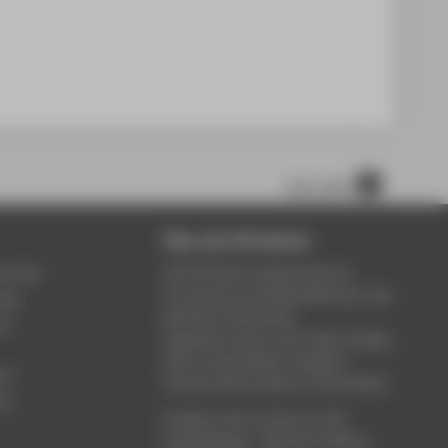
nach oben
Über die HTW Berlin
service
Die HTW Berlin bietet Studium,
Forschung und Weiterbildung in den
ung
Bereichen Wirtschaft,
um
Ingenieurwesen, Informatik, Design,
Kultur, Gesundheit, Energie &
rt
Umwelt, Recht, Bauen & Immobilien.
ce
Studieren Sie in einem der 80
Studiengänge - Bachelor, Master,