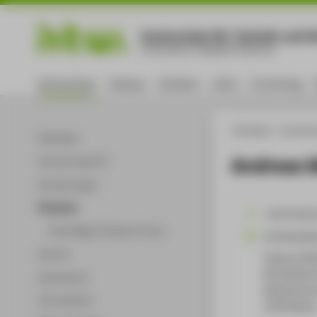
Hochschule für Technik und Wi
University of Applied Sciences
Hochschule
Campus
Studium
Lehre
Forschung
HTW Berlin
Hochsch
Aktuelles
Andreas 
Hochschulprofil
Einrichtungen
Personen
+49 30 501
Ehemalige Professor*innen
Andreas.Mu
Partner
Campus Wil
WH Gebäude 
Dokumente
Wilhelminen
Infomaterial
12459
Berli