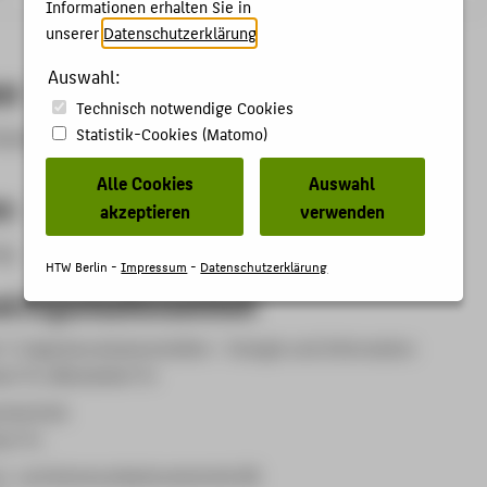
Informationen erhalten Sie in
unserer
Datenschutzerklärung
.
Auswahl:
et
Technisch notwendige Cookies
Statistik-Cookies (Matomo)
equenztechnik und Analoge Elektronik
Alle Cookies
Auswahl
en
akzeptieren
verwenden
ng.
HTW Berlin -
Impressum
-
Datenschutzerklärung
d Organisationseinheit
 1: Ingenieurwissenschaften - Energie und Information
ur*in, Mitarbeiter*in
ztechnik
eur*in
s- und Kommunikationstechnik (B)