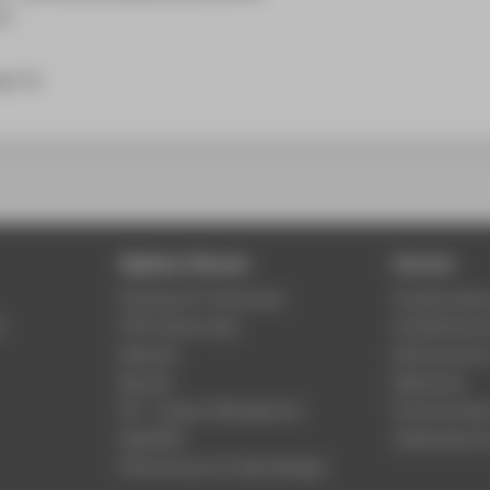
in
eur*in
Digitale Dienste
Service
Phishing & IT-Sicherheit
Studierenden
r
HTW Campus App
Studienberat
Webmail
Rechenzentr
Moodle
Bibliothek
LSF - Campus Management
Hochschulspo
WebOPAC
Gebäudeservi
HTW.Intranet für Beschäftigte