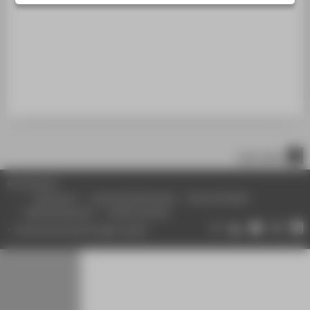
STUDIENINTERESSIERTE
STUDIERENDE
UNTERNEHMEN
ALUMNI
PRESSE
BESCHÄFTIGTE
nach oben
BELIEBTE SEITEN
© HTW Berlin
DIGITALE DIENSTE
Impressum
Datenschutzhinweise
Barrierefreiheit
Gebärdensprache
Leichte Sprache
SERVICE
Datenschutzeinstellungen ändern
ÜBER DIE HTW BERLIN