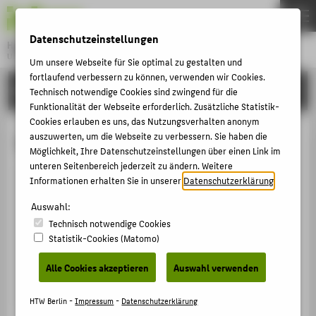
DE
EN
Datenschutzeinstellungen
Hochschule für Technik und Wirtschaft Berlin
University of Applied Sciences
Um unsere Webseite für Sie optimal zu gestalten und
Menu
fortlaufend verbessern zu können, verwenden wir Cookies.
THEMEN
HOCHSCHULE
Technisch notwendige Cookies sind zwingend für die
HOCHSCHULE
Funktionalität der Webseite erforderlich. Zusätzliche Statistik-
Cookies erlauben es uns, das Nutzungsverhalten anonym
CAMPUS
Leona Goldstein
auszuwerten, um die Webseite zu verbessern. Sie haben die
Möglichkeit, Ihre Datenschutzeinstellungen über einen Link im
STUDIUM
unteren Seitenbereich jederzeit zu ändern. Weitere
LEHRE
Informationen erhalten Sie in unserer
Datenschutzerklärung
.
+49 30 5019-3575
FORSCHUNG
Auswahl:
Leona.Goldstein@HTW-Berlin.de
Technisch notwendige Cookies
KARRIERE
Campus Wilhelminenhof
Statistik-Cookies (Matomo)
WH Gebäude A , 227
INTERNATIONAL
Wilhelminenhofstraße 75A
Alle Cookies akzeptieren
Auswahl verwenden
12459
Berlin
INFORMATIONEN FÜR
HTW Berlin -
Impressum
-
Datenschutzerklärung