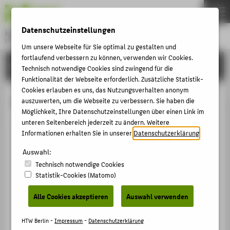
DE
EN
Datenschutzeinstellungen
Hochschule für Technik und Wirtschaft Berlin
University of Applied Sciences
Um unsere Webseite für Sie optimal zu gestalten und
Menu
fortlaufend verbessern zu können, verwenden wir Cookies.
THEMEN
HOCHSCHULE
Technisch notwendige Cookies sind zwingend für die
HOCHSCHULE
Funktionalität der Webseite erforderlich. Zusätzliche Statistik-
Cookies erlauben es uns, das Nutzungsverhalten anonym
CAMPUS
Yvonne Küssner
auszuwerten, um die Webseite zu verbessern. Sie haben die
Möglichkeit, Ihre Datenschutzeinstellungen über einen Link im
STUDIUM
unteren Seitenbereich jederzeit zu ändern. Weitere
LEHRE
Informationen erhalten Sie in unserer
Datenschutzerklärung
.
+49 30 5019-2389
FORSCHUNG
Auswahl:
Yvonne.Kuessner@HTW-
Technisch notwendige Cookies
Berlin.de
KARRIERE
Statistik-Cookies (Matomo)
Campus Treskowallee
INTERNATIONAL
TA Gebäude A , 137
Alle Cookies akzeptieren
Auswahl verwenden
Treskowallee 8
INFORMATIONEN FÜR
10318
Berlin
HTW Berlin -
Impressum
-
Datenschutzerklärung