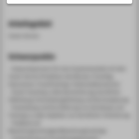
STUDIENINTERESSIERTE
STUDIERENDE
Arbeitsgebiet
UNTERNEHMEN
ALUMNI
Career Service
PRESSE
Schwerpunkte
BESCHÄFTIGTE
- Ansprechpartnerin für eine Zusammenarbeit mit dem
BELIEBTE SEITEN
Career Service (Praktikum des Monats, PraxisTag,
Exkursionen, PraxisTrainings, Podiumsdiskussionen)
DIGITALE DIENSTE
- Einzel-Coaching zu Berufsorientierung, beruflicher
SERVICE
Zielfindung, Entscheidungsfindung und Karriereplanung
ÜBER DIE HTW BERLIN
- Entwicklung und Durchführung von Workshops und
Trainings zu allen Aspekten von beruflicher Orientierung
- Feedback auf
Bewerbungsunterlagen/Bewerbungstrainings
- Vorbereitung auf Vorstellungsgespräche