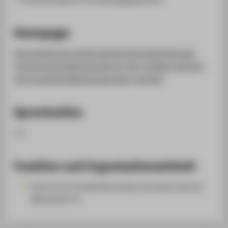
Homepage
https://www.htw-berlin.de/einrichtungen/zentrale-
hochschulverwaltung/zentrum-fuer-studien-karriere-
und-gruendungsberatung/career-service/
Sprechzeiten
n.V.
Funktion und Organisationseinheit
Zentrum für Studienberatung und Career Service
Mitarbeiter*in