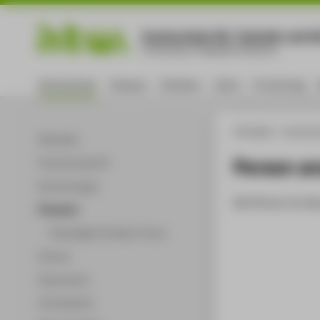
Hochschule für Technik und Wi
University of Applied Sciences
Hochschule
Campus
Studium
Lehre
Forschung
HTW Berlin
Hochsch
Aktuelles
Person a
Hochschulprofil
Einrichtungen
Die Person ist der
Personen
Ehemalige Professor*innen
Partner
Dokumente
Infomaterial