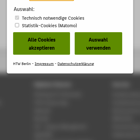
Auswahl:
Technisch notwendige Cookies
Statistik-Cookies (Matomo)
Alle Cookies
Auswahl
akzeptieren
verwenden
HTW Berlin -
Impressum
-
Datenschutzerklärung
Digitale Dienste
Service
Phishing & IT-Sicherheit
Studierenden
r
HTW Campus App
Studienberat
Webmail
Rechenzentr
Moodle
Bibliothek
LSF - Campus Management
Hochschulspo
WebOPAC
Gebäudeservi