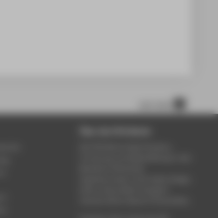
nach oben
Über die HTW Berlin
service
Die HTW Berlin bietet Studium,
Forschung und Weiterbildung in den
ung
Bereichen Wirtschaft,
um
Ingenieurwesen, Informatik, Design,
Kultur, Gesundheit, Energie &
rt
Umwelt, Recht, Bauen & Immobilien.
ce