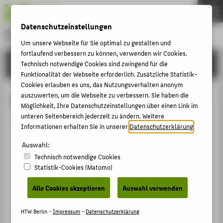
DE
EN
Datenschutzeinstellungen
Hochschule für Technik und Wirtschaft Berlin
University of Applied Sciences
Um unsere Webseite für Sie optimal zu gestalten und
Menu
fortlaufend verbessern zu können, verwenden wir Cookies.
THEMEN
HOCHSCHULE
Technisch notwendige Cookies sind zwingend für die
Funktionalität der Webseite erforderlich. Zusätzliche Statistik-
HOCHSCHULE
Cookies erlauben es uns, das Nutzungsverhalten anonym
CAMPUS
auszuwerten, um die Webseite zu verbessern. Sie haben die
Michael Jahrendt
Möglichkeit, Ihre Datenschutzeinstellungen über einen Link im
STUDIUM
unteren Seitenbereich jederzeit zu ändern. Weitere
Informationen erhalten Sie in unserer
Datenschutzerklärung
.
LEHRE
+49 30 5019-3587
FORSCHUNG
Auswahl:
Michael.Jahrendt@HTW-Berlin.de
Technisch notwendige Cookies
KARRIERE
Campus Wilhelminenhof
Statistik-Cookies (Matomo)
TGS Haus 9 , 206
INTERNATIONAL
Ostendstraße 25
Alle Cookies akzeptieren
Auswahl verwenden
12459
Berlin
INFORMATIONEN FÜR
HTW Berlin -
Impressum
-
Datenschutzerklärung