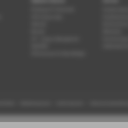
Digitale Dienste
Service
Phishing & IT-Sicherheit
Studierenden
r
HTW Campus App
Studienberat
Webmail
Rechenzentr
Moodle
Bibliothek
LSF - Campus Management
Hochschulspo
WebOPAC
Gebäudeservi
HTW.Intranet für Beschäftigte
efreiheit
Gebärdensprache
Leichte Sprache
Datenschutzeinstell