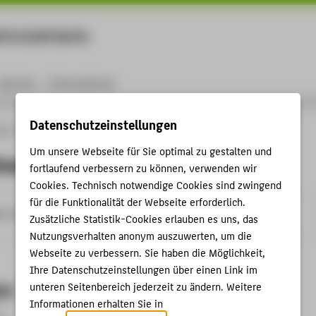
rtschaft Berlin
Menu
Karriere
International
Datenschutzeinstellungen
ule
Personen
Peggy Scheer-Brademann
Um unsere Webseite für Sie optimal zu gestalten und
heer-Brademann
fortlaufend verbessern zu können, verwenden wir
Cookies. Technisch notwendige Cookies sind zwingend
für die Funktionalität der Webseite erforderlich.
w-berlin.de
Zusätzliche Statistik-Cookies erlauben es uns, das
Nutzungsverhalten anonym auszuwerten, um die
Webseite zu verbessern. Sie haben die Möglichkeit,
Ihre Datenschutzeinstellungen über einen Link im
et
unteren Seitenbereich jederzeit zu ändern. Weitere
Informationen erhalten Sie in