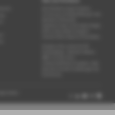
Über die HTW Berlin
service
Die HTW Berlin bietet Studium,
Forschung und Weiterbildung in den
ung
Bereichen Wirtschaft,
um
Ingenieurwesen, Informatik, Design,
Kultur, Gesundheit, Energie &
rt
Umwelt, Recht, Bauen & Immobilien.
ce
Studieren Sie in einem der 80
Studiengänge - Bachelor, Master,
MBA. Forschen Sie in
wissenschaftlichen Projekten. Oder
besuchen Sie die Fortbildungen der
Hochschule.
ungen ändern