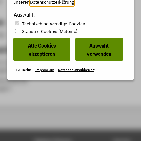
t
unserer
Datenschutzerklärung
.
Auswahl:
en
Technisch notwendige Cookies
Statistik-Cookies (Matomo)
ng.
Alle Cookies
Auswahl
d Organisationseinheit
akzeptieren
verwenden
 4: Informatik, Kommunikation und Wirtschaft
agte*r
HTW Berlin -
Impressum
-
Datenschutzerklärung
nformatik (B)
agte*r