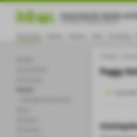
Hochschule für Technik und Wi
University of Applied Sciences
Hochschule
Campus
Studium
Lehre
Forschung
HTW Berlin
Hochsch
Aktuelles
Peggy Sc
Hochschulprofil
Einrichtungen
Personen
bradema@ht
Ehemalige Professor*innen
Partner
Dokumente
Arbeitsgebi
Infomaterial