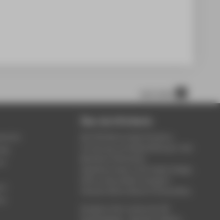
nach oben
Über die HTW Berlin
service
Die HTW Berlin bietet Studium,
Forschung und Weiterbildung in den
ung
Bereichen Wirtschaft,
um
Ingenieurwesen, Informatik, Design,
Kultur, Gesundheit, Energie &
rt
Umwelt, Recht, Bauen & Immobilien.
ce
Studieren Sie in einem der 80
Studiengänge - Bachelor, Master,