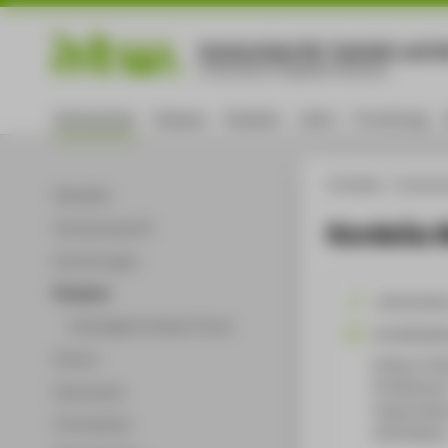
Hochschule für Technik und Wi
University of Applied Sciences
Hochschule
Campus
Studium
Lehre
Forschung
HTW Berlin
Hochsch
Aktuelles
Kordelia 
Hochschulprofil
Einrichtungen
Personen
+49 30 501
Ehemalige Professor*innen
Kordelia.M
Partner
Campus Tres
TA Gebäude 
Dokumente
Treskowalle
Infomaterial
10318
Berli