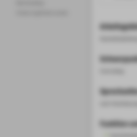
Merchandising
Fördern & gefördert werden
Arbeitsgebi
Haushaltsabteilu
Schwerpun
Controlling
Sprechzeit
nach Vereinbaru
Funktion un
Haushaltsab