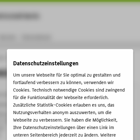
rtschaft Berlin
Menu
Karriere
International
ule
Personen
Kordelia Mühlau
Datenschutzeinstellungen
Mühlau
Um unsere Webseite für Sie optimal zu gestalten und
fortlaufend verbessern zu können, verwenden wir
Cookies. Technisch notwendige Cookies sind zwingend
9-2912
für die Funktionalität der Webseite erforderlich.
uehlau@HTW-Berlin.de
Zusätzliche Statistik-Cookies erlauben es uns, das
Nutzungsverhalten anonym auszuwerten, um die
kowallee
Webseite zu verbessern. Sie haben die Möglichkeit,
C , 636
Ihre Datenschutzeinstellungen über einen Link im
e 8
unteren Seitenbereich jederzeit zu ändern. Weitere
n