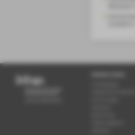
Mitarbeiter*
Zentrale Ho
Ersthelfer*in
Beliebte Seiten
Studiengänge
Akademischer Kalende
Einrichtungen
Standorte
Bewerbung
Stellenangebote
Aktuelles