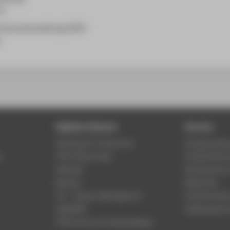
in
chschulverwaltung (ZHV)
Digitale Dienste
Service
Phishing & IT-Sicherheit
Studierenden
r
HTW Campus App
Studienberat
Webmail
Rechenzentr
Moodle
Bibliothek
LSF - Campus Management
Hochschulspo
WebOPAC
Gebäudeservi
HTW.Intranet für Beschäftigte