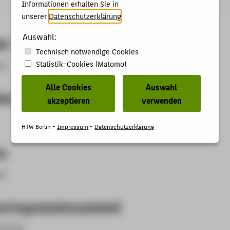
Informationen erhalten Sie in
unserer
Datenschutzerklärung
.
Auswahl:
et
Technisch notwendige Cookies
Statistik-Cookies (Matomo)
ng
Alle Cookies
Auswahl
kte
akzeptieren
verwenden
HTW Berlin -
Impressum
-
Datenschutzerklärung
en
ng
d Organisationseinheit
teilung