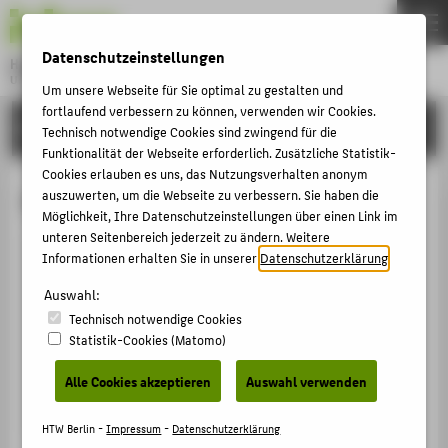
DE
EN
Datenschutzeinstellungen
Hochschule für Technik und Wirtschaft Berlin
University of Applied Sciences
Um unsere Webseite für Sie optimal zu gestalten und
Menu
fortlaufend verbessern zu können, verwenden wir Cookies.
THEMEN
HOCHSCHULE
Technisch notwendige Cookies sind zwingend für die
HOCHSCHULE
Funktionalität der Webseite erforderlich. Zusätzliche Statistik-
Cookies erlauben es uns, das Nutzungsverhalten anonym
CAMPUS
Heike Straach
auszuwerten, um die Webseite zu verbessern. Sie haben die
Möglichkeit, Ihre Datenschutzeinstellungen über einen Link im
STUDIUM
unteren Seitenbereich jederzeit zu ändern. Weitere
LEHRE
Informationen erhalten Sie in unserer
Datenschutzerklärung
.
+49 30 5019-2845
FORSCHUNG
Auswahl:
Heike.Straach@HTW-Berlin.de
Technisch notwendige Cookies
KARRIERE
Campus Treskowallee
Statistik-Cookies (Matomo)
TA Gebäude A , 145
INTERNATIONAL
Treskowallee 8
Alle Cookies akzeptieren
Auswahl verwenden
10318
Berlin
INFORMATIONEN FÜR
HTW Berlin -
Impressum
-
Datenschutzerklärung