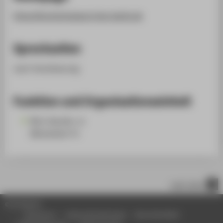
https://hochschulsport.htw-berlin.de
Sprechzeiten
nach Vereinbarung
Funktion und Organisationseinheit
Büro Kanzler_in
Mitarbeiter*in
nach oben
© HTW Berlin
Impressum
Datenschutzhinweise
Barrierefreiheit