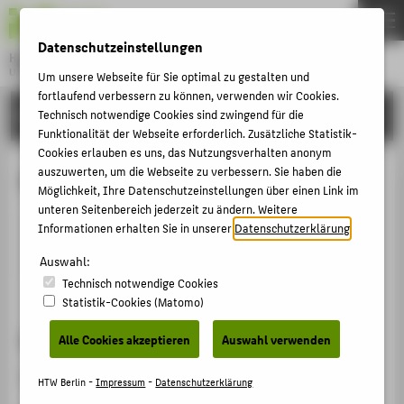
DE
EN
Datenschutzeinstellungen
Hochschule für Technik und Wirtschaft Berlin
University of Applied Sciences
Um unsere Webseite für Sie optimal zu gestalten und
Menu
fortlaufend verbessern zu können, verwenden wir Cookies.
THEMEN
HOCHSCHULE
Technisch notwendige Cookies sind zwingend für die
Funktionalität der Webseite erforderlich. Zusätzliche Statistik-
HOCHSCHULE
Cookies erlauben es uns, das Nutzungsverhalten anonym
CAMPUS
auszuwerten, um die Webseite zu verbessern. Sie haben die
Patrick Vollert
Möglichkeit, Ihre Datenschutzeinstellungen über einen Link im
STUDIUM
unteren Seitenbereich jederzeit zu ändern. Weitere
Informationen erhalten Sie in unserer
Datenschutzerklärung
.
LEHRE
dohmeier@htw-berlin.de
Auswahl:
FORSCHUNG
Technisch notwendige Cookies
KARRIERE
Statistik-Cookies (Matomo)
INTERNATIONAL
Sprechzeiten
Alle Cookies akzeptieren
Auswahl verwenden
Nach Vereinbarung.
INFORMATIONEN FÜR
HTW Berlin -
Impressum
-
Datenschutzerklärung