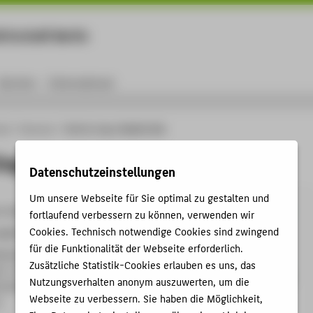
rtschaft Berlin
Menu
Karriere
International
ule
Personen
Prof. Dr.-Ing. Friedrich Sick
Ing. Friedrich Sick
Datenschutzeinstellungen
Um unsere Webseite für Sie optimal zu gestalten und
9-3658
fortlaufend verbessern zu können, verwenden wir
Cookies. Technisch notwendige Cookies sind zwingend
ick@HTW-Berlin.de
für die Funktionalität der Webseite erforderlich.
helminenhof
Zusätzliche Statistik-Cookies erlauben es uns, das
C , 365
Nutzungsverhalten anonym auszuwerten, um die
hofstraße 75A
Webseite zu verbessern. Sie haben die Möglichkeit,
n