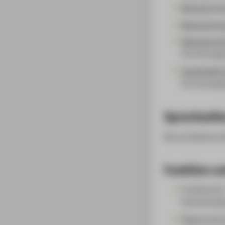
Betreute Pr
Begutachtun
Klimagerech
(Forschungs
Sustainable 
(Forschungs
Sprechzeit
Bis auf Weiteres
Funktion un
Fachbereich
Hochschulle
Regenerative