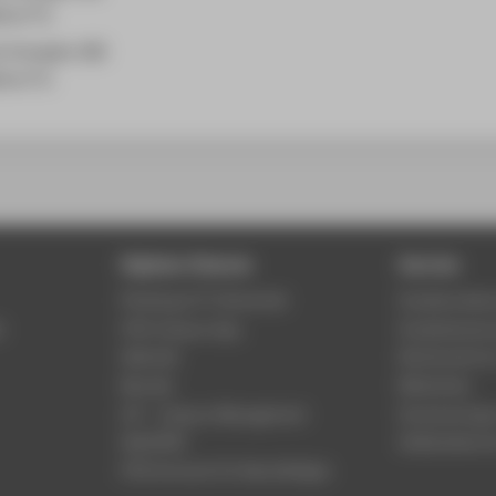
hrer*in
e Energien (M)
hrer*in
Digitale Dienste
Service
Phishing & IT-Sicherheit
Studierenden
r
HTW Campus App
Studienberat
Webmail
Rechenzentr
Moodle
Bibliothek
LSF - Campus Management
Hochschulspo
WebOPAC
Gebäudeservi
HTW.Intranet für Beschäftigte