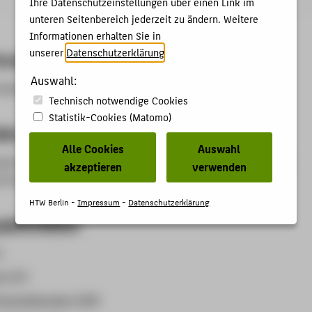
Ihre Datenschutzeinstellungen über einen Link im
unteren Seitenbereich jederzeit zu ändern. Weitere
Informationen erhalten Sie in
unserer
Datenschutzerklärung
.
Forschungsgebiet
Auswahl:
rgiesysteme
Technisch notwendige Cookies
Statistik-Cookies (Matomo)
kte
Alle Cookies
Auswahl
agerechtes Bauen, nachhaltige Energiekonzepte für Gebäude
akzeptieren
verwenden
ynamische Gebäude- und Anlagensimulation
HTW Berlin -
Impressum
-
Datenschutzerklärung
aktivitäten
)
n (57)
eranstaltungen (104)