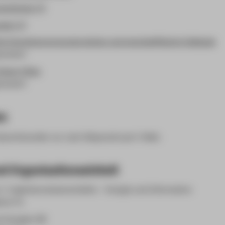
omotionen (1)
gen (1)
te Energieversorgungssysteme und energieeffiziente Gebäude
cluster)
Smart Cities
cluster)
en
 Sprechstunden nur nach Absprache per E-Mail.
d Organisationseinheit
 1: Ingenieurwissenschaften - Energie und Information
hrer*in
 Energien (B)