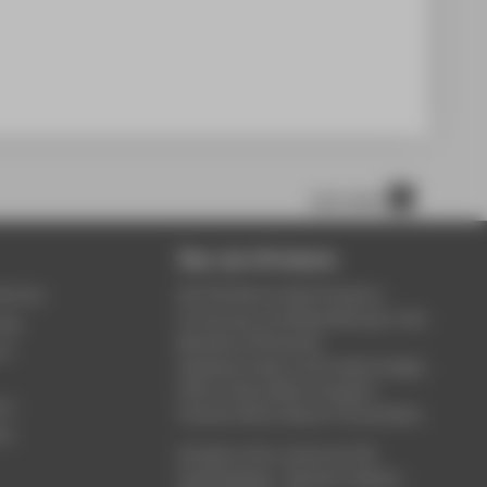
nach oben
Über die HTW Berlin
service
Die HTW Berlin bietet Studium,
Forschung und Weiterbildung in den
ung
Bereichen Wirtschaft,
um
Ingenieurwesen, Informatik, Design,
Kultur, Gesundheit, Energie &
rt
Umwelt, Recht, Bauen & Immobilien.
ce
Studieren Sie in einem der 80
Studiengänge - Bachelor, Master,