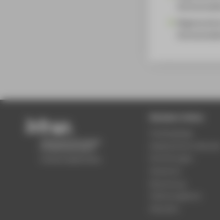
Hochschulle
Regenerativ
Hochschulle
Beliebte Seiten
Studiengänge
Akademischer Kalende
Einrichtungen
Standorte
Bewerbung
Stellenangebote
Aktuelles