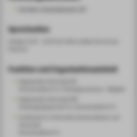
Vorträge / Veranstaltungen (22)
Sprechzeiten
freitags 15.45 - 16.45 Uhr (bitte melden Sie sich per
Email an)
Funktion und Organisationseinheit
Angewandte Informatik (B)
Hochschullehrer*in, Prüfungsausschuss - Mitglied
Angewandte Informatik (M)
Studiengangssprecher*in, Hochschullehrer*in
Fachbereich 4: Informatik, Kommunikation und
Wirtschaft
Hochschullehrer*in