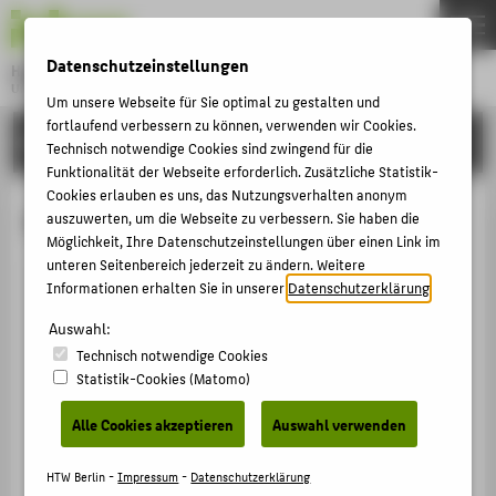
DE
EN
Datenschutzeinstellungen
Hochschule für Technik und Wirtschaft Berlin
University of Applied Sciences
Um unsere Webseite für Sie optimal zu gestalten und
Menu
fortlaufend verbessern zu können, verwenden wir Cookies.
THEMEN
HOCHSCHULE
Technisch notwendige Cookies sind zwingend für die
HOCHSCHULE
Funktionalität der Webseite erforderlich. Zusätzliche Statistik-
Cookies erlauben es uns, das Nutzungsverhalten anonym
CAMPUS
Prof. Dr. Adrianna Alexander
auszuwerten, um die Webseite zu verbessern. Sie haben die
Möglichkeit, Ihre Datenschutzeinstellungen über einen Link im
STUDIUM
unteren Seitenbereich jederzeit zu ändern. Weitere
LEHRE
Informationen erhalten Sie in unserer
Datenschutzerklärung
.
+49 30 5019-3724
FORSCHUNG
Auswahl:
Adrianna.Alexander@HTW-
Technisch notwendige Cookies
Berlin.de
KARRIERE
Statistik-Cookies (Matomo)
Campus Wilhelminenhof
INTERNATIONAL
WH Gebäude C , 609
Alle Cookies akzeptieren
Auswahl verwenden
Wilhelminenhofstraße 75A
INFORMATIONEN FÜR
12459
Berlin
HTW Berlin -
Impressum
-
Datenschutzerklärung